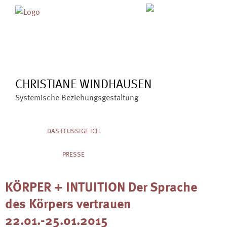
Skip
MENÜ
ÜBER MICH
ANGEBOTE
to
BLOG
VERÖFFENTLICHUNGEN
content
KONTAKT
CHRISTIANE WINDHAUSEN
Systemische Beziehungsgestaltung
DAS FLÜSSIGE ICH
PRESSE
KÖRPER + INTUITION Der Sprache
des Körpers vertrauen
22.01.-25.01.2015