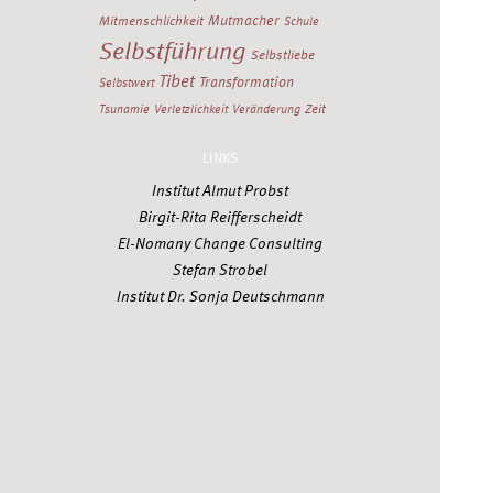
Mutmacher
Mitmenschlichkeit
Schule
Selbstführung
Selbstliebe
Tibet
Transformation
Selbstwert
Zeit
Tsunamie
Verletzlichkeit
Veränderung
LINKS
Institut Almut Probst
Birgit-Rita Reifferscheidt
El-Nomany Change Consulting
Stefan Strobel
Institut Dr. Sonja Deutschmann
Alle Stichworte
Twitter
Facebook
Xing
YouTube
Scoop.it
RSS Feed