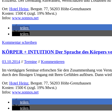
Effizienz. Der Dreiklang Auswählen, Wertschätzen und Loslassen ist e
Ort:
Hotel Heinz
, Bergstr. 77, 56203 Höhr-Grenzhausen
Kosten: 1500 € (zzgl. 19% Mwst.)
Infos:
www.sonnos.net
teilen
teilen
Kommentar schreiben
KÖRPER + INTUITION Der Sprache des Körpers vert
03.10.2014
//
Termine
//
Kommentieren
Im viertägigen Seminar erforschen Sie den Zusammenhang von Verstand
durch den flüssigen Umgang mit Ihren Gefühlen auflösen. Dann wird
Ort:
Hotel Heinz
, Bergstr. 77, 56203 Höhr-Grenzhausen
Kosten: 1500 € (zzgl. 19% Mwst.)
Infos:
www.sonnos.net
teilen
teilen