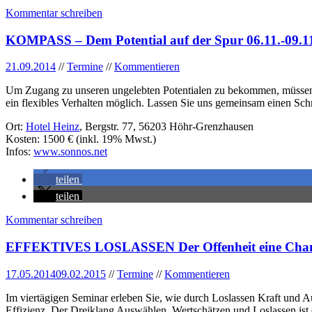
Kommentar schreiben
KOMPASS – Dem Potential auf der Spur 06.11.-09.1
21.09.2014
//
Termine
//
Kommentieren
Um Zugang zu unseren ungelebten Potentialen zu bekommen, müssen w
ein flexibles Verhalten möglich. Lassen Sie uns gemeinsam einen Schr
Ort:
Hotel Heinz
, Bergstr. 77, 56203 Höhr-Grenzhausen
Kosten: 1500 € (inkl. 19% Mwst.)
Infos:
www.sonnos.net
teilen
teilen
Kommentar schreiben
EFFEKTIVES LOSLASSEN Der Offenheit eine Chance
17.05.2014
09.02.2015
//
Termine
//
Kommentieren
Im viertägigen Seminar erleben Sie, wie durch Loslassen Kraft und A
Effizienz. Der Dreiklang Auswählen, Wertschätzen und Loslassen ist e