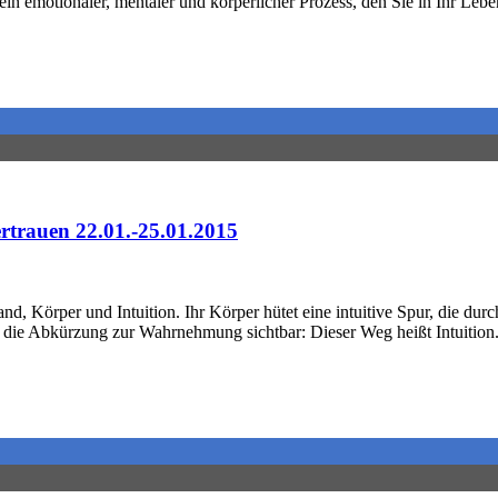
in emotionaler, mentaler und körperlicher Prozess, den Sie in Ihr Leb
rauen 22.01.-25.01.2015
, Körper und Intuition. Ihr Körper hütet eine intuitive Spur, die dur
 die Abkürzung zur Wahrnehmung sichtbar: Dieser Weg heißt Intuition