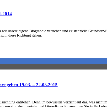
1.2014
ir unsere eigene Biographie verstehen und existenzielle Grundsatz-E
itt in diese Richtung gehen.
 geben 19.03. – 22.03.2015
usrichtung entstehen. Denn im bewussten Verzicht auf das, was nicht m
in emotionaler, mentaler und körperlicher Prozess, den Sie in Ihr Leb