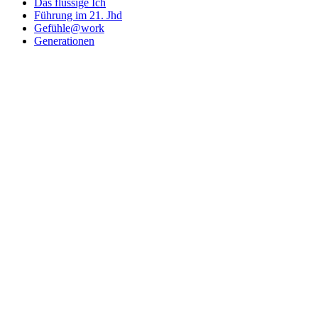
Das flüssige Ich
Führung im 21. Jhd
Gefühle@work
Generationen
Ich + Du
Körper + Emotion
kreatives Wir
Leben + Tod
Rezensionen
Selbst + Welt
Stichworte
Bewusstsein
Beziehung
Dankbarkeit
Familie
Denken
Arbeit
Bildung
Führung
Gefühle
Frauen
Freundschaft
Gemeinschaft
Fehlerkultur
Körper
Generationen
Liebe
Geschichte
Gesundheit
Selbstführung
Mutmacher
Mitmenschlichkeit
Selbstliebe
Schule
Tibet
Transformation
Zeit
Selbstwert
Tsunamie
Verletzlichkeit
Veränderung
Links
Institut Almut Probst