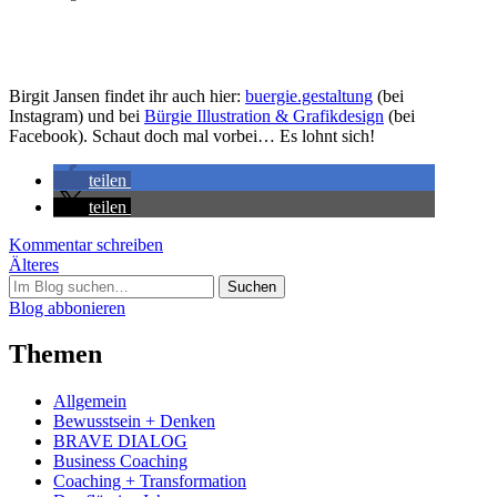
Birgit Jansen findet ihr auch hier:
buergie.gestaltung
(bei
Instagram) und bei
Bürgie Illustration & Grafikdesign
(bei
Facebook). Schaut doch mal vorbei… Es lohnt sich!
teilen
teilen
Kommentar schreiben
Post
Älteres
Suchen
navigation
nach:
Blog abbonieren
Themen
Allgemein
Bewusstsein + Denken
BRAVE DIALOG
Business Coaching
Coaching + Transformation