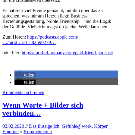
für die Businesswelt übersetzt.
Es hat sehr viel Freude gemacht, mit ihm über das zu
sprechen, was mir am Herzen liegt: Business +
Beziehungsgestaltung, Noble Friendship – und die Logik
der Gefühle. Vielleicht magst du ja eine Weile lauschen…
Zum Hören:
https://podcasts.apple.com/
…/farid…/id1582590279…
oder hier:
https://farid-el-nomany.com/paid-friend-podcast/
teilen
teilen
Kommentar schreiben
Wenn Worte + Bilder sich
verbinden…
02.02.2020
//
Das flüssige Ich
,
Gefühle@work
,
Körper +
Emotion
//
Kommentieren