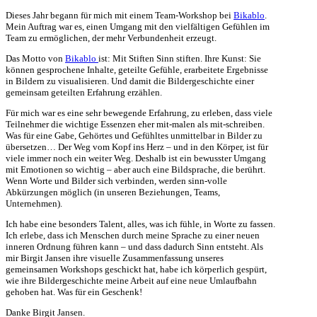
Dieses Jahr begann für mich mit einem Team-Workshop bei
Bikablo
.
Mein Auftrag war es, einen Umgang mit den vielfältigen Gefühlen im
Team zu ermöglichen, der mehr Verbundenheit erzeugt.
Das Motto von
Bikablo
ist: Mit Stiften Sinn stiften. Ihre Kunst: Sie
können gesprochene Inhalte, geteilte Gefühle, erarbeitete Ergebnisse
in Bildern zu visualisieren. Und damit die Bildergeschichte einer
gemeinsam geteilten Erfahrung erzählen.
Für mich war es eine sehr bewegende Erfahrung, zu erleben, dass viele
Teilnehmer die wichtige Essenzen eher mit-malen als mit-schreiben.
Was für eine Gabe, Gehörtes und Gefühltes unmittelbar in Bilder zu
übersetzen… Der Weg vom Kopf ins Herz – und in den Körper, ist für
viele immer noch ein weiter Weg. Deshalb ist ein bewusster Umgang
mit Emotionen so wichtig – aber auch eine Bildsprache, die berührt.
Wenn Worte und Bilder sich verbinden, werden sinn-volle
Abkürzungen möglich (in unseren Beziehungen, Teams,
Unternehmen).
Ich habe eine besonders Talent, alles, was ich fühle, in Worte zu fassen.
Ich erlebe, dass ich Menschen durch meine Sprache zu einer neuen
inneren Ordnung führen kann – und dass dadurch Sinn entsteht. Als
mir Birgit Jansen ihre visuelle Zusammenfassung unseres
gemeinsamen Workshops geschickt hat, habe ich körperlich gespürt,
wie ihre Bildergeschichte meine Arbeit auf eine neue Umlaufbahn
gehoben hat. Was für ein Geschenk!
Danke Birgit Jansen.