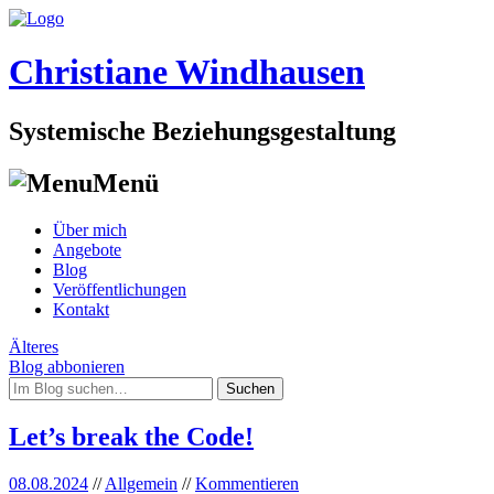
Christiane Windhausen
Systemische Beziehungsgestaltung
Menü
Skip
Über mich
to
Angebote
content
Blog
Veröffentlichungen
Kontakt
Post
Älteres
Blog abbonieren
navigation
Suchen
nach:
Let’s break the Code!
08.08.2024
//
Allgemein
//
Kommentieren