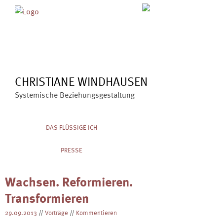
Skip
MENÜ
ÜBER MICH
ANGEBOTE
to
BLOG
VERÖFFENTLICHUNGEN
content
KONTAKT
CHRISTIANE WINDHAUSEN
Systemische Beziehungsgestaltung
DAS FLÜSSIGE ICH
PRESSE
Wachsen. Reformieren.
Transformieren
29.09.2013
//
Vorträge
//
Kommentieren