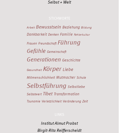
Selbst + Welt
STICHWORTE
Bewusstsein
Beziehung
Arbeit
Bildung
Dankbarkeit
Familie
Denken
Fehlerkultur
Führung
Frauen
Freundschaft
Gefühle
Gemeinschaft
Generationen
Geschichte
Körper
Liebe
Gesundheit
Mutmacher
Mitmenschlichkeit
Schule
Selbstführung
Selbstliebe
Tibet
Transformation
Selbstwert
Zeit
Tsunamie
Verletzlichkeit
Veränderung
LINKS
Institut Almut Probst
Birgit-Rita Reifferscheidt