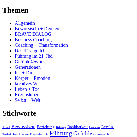
Themen
Allgemein
Bewusstsein + Denken
BRAVE DIALOG
Business Coaching
Coaching + Transformation
Das flüssige Ich
Führung im 21. Jhd
Gefühle@work
Generationen
Ich + Du
Körper + Emotion
kreatives Wir
Leben + Tod
Rezensionen
Selbst + Welt
Stichworte
Bewusstsein
Beziehung
Dankbarkeit
Familie
Denken
Arbeit
Bildung
Führung
Gefühle
Frauen
Freundschaft
Gemeinschaft
Fehlerkultur