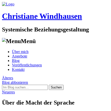
Christiane Windhausen
Systemische Beziehungsgestaltung
Menü
Skip
Über mich
to
Angebote
content
Blog
Veröffentlichungen
Kontakt
Post
Älteres
Blog abbonieren
navigation
Suchen
nach:
Neueres
Über die Macht der Sprache