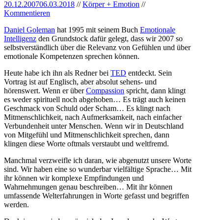
20.12.2007
06.03.2018
//
Körper + Emotion
//
Kommentieren
Daniel Goleman
hat 1995 mit seinem Buch
Emotionale
Intelligenz
den Grundstock dafür gelegt, dass wir 2007 so
selbstverständlich über die Relevanz von Gefühlen und über
emotionale Kompetenzen sprechen können.
Heute habe ich ihn als Redner bei
TED
entdeckt. Sein
Vortrag ist auf Englisch, aber absolut sehens- und
hörenswert. Wenn er über
Compassion
spricht, dann klingt
es weder spirituell noch abgehoben… Es trägt auch keinen
Geschmack von Schuld oder Scham… Es klingt nach
Mitmenschlichkeit, nach Aufmerksamkeit, nach einfacher
Verbundenheit unter Menschen. Wenn wir in Deutschland
von Mitgefühl und Mitmenschlichkeit sprechen, dann
klingen diese Worte oftmals verstaubt und weltfremd.
Manchmal verzweifle ich daran, wie abgenutzt unsere Worte
sind. Wir haben eine so wunderbar vielfältige Sprache… Mit
ihr können wir komplexe Empfindungen und
Wahrnehmungen genau beschreiben… Mit ihr können
umfassende Welterfahrungen in Worte gefasst und begriffen
werden.