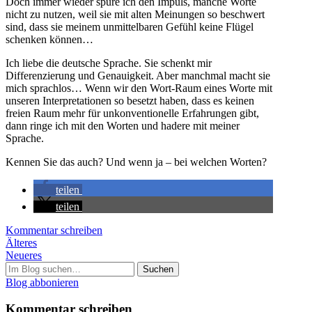
Doch immer wieder spüre ich den Impuls, manche Worte
nicht zu nutzen, weil sie mit alten Meinungen so beschwert
sind, dass sie meinem unmittelbaren Gefühl keine Flügel
schenken können…
Ich liebe die deutsche Sprache. Sie schenkt mir
Differenzierung und Genauigkeit. Aber manchmal macht sie
mich sprachlos… Wenn wir den Wort-Raum eines Worte mit
unseren Interpretationen so besetzt haben, dass es keinen
freien Raum mehr für unkonventionelle Erfahrungen gibt,
dann ringe ich mit den Worten und hadere mit meiner
Sprache.
Kennen Sie das auch? Und wenn ja – bei welchen Worten?
teilen
teilen
Kommentar schreiben
Post
Älteres
Neueres
navigation
Suchen
nach:
Blog abbonieren
Kommentar schreiben