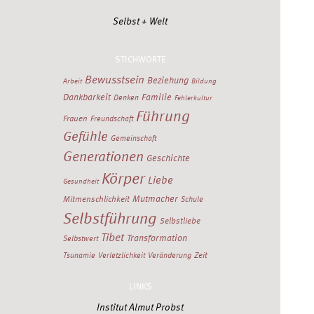
Selbst + Welt
STICHWORTE
Bewusstsein
Beziehung
Arbeit
Bildung
Dankbarkeit
Familie
Denken
Fehlerkultur
Führung
Frauen
Freundschaft
Gefühle
Gemeinschaft
Generationen
Geschichte
Körper
Liebe
Gesundheit
Mutmacher
Mitmenschlichkeit
Schule
Selbstführung
Selbstliebe
Tibet
Transformation
Selbstwert
Zeit
Tsunamie
Verletzlichkeit
Veränderung
LINKS
Institut Almut Probst