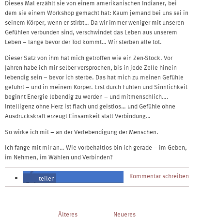
Dieses Mal erzählt sie von einem amerikanischen Indianer, bei
dem sie einem Workshop gemacht hat: Kaum jemand bei uns sei in
seinem Körper, wenn er stirbt… Da wir immer weniger mit unseren
Gefühlen verbunden sind, verschwindet das Leben aus unserem
Leben – lange bevor der Tod kommt… Wir sterben alle tot.
Dieser Satz von ihm hat mich getroffen wie ein Zen-Stock. Vor
Jahren habe ich mir selber versprochen, bis in jede Zelle hinein
lebendig sein – bevor ich sterbe. Das hat mich zu meinen Gefühle
geführt – und in meinem Körper. Erst durch Fühlen und Sinnlichkeit
beginnt Energie lebendig zu werden – und mitmenschlich….
Intelligenz ohne Herz ist flach und geistlos… und Gefühle ohne
Ausdruckskraft erzeugt Einsamkeit statt Verbindung…
So wirke ich mit – an der Verlebendigung der Menschen.
Ich fange mit mir an… Wie vorbehaltlos bin ich gerade – im Geben,
im Nehmen, im Wählen und Verbinden?
Kommentar schreiben
teilen
teilen
Post
Älteres
Neueres