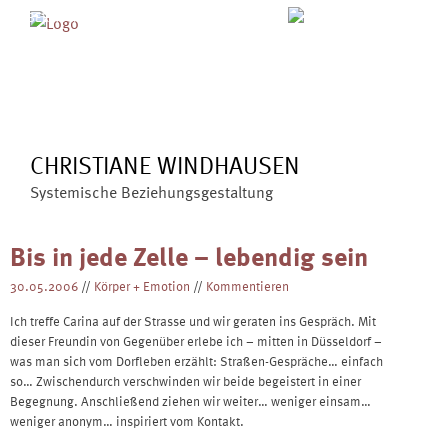
Skip
MENÜ
ÜBER MICH
ANGEBOTE
to
BLOG
VERÖFFENTLICHUNGEN
content
KONTAKT
CHRISTIANE WINDHAUSEN
Systemische Beziehungsgestaltung
Bis in jede Zelle – lebendig sein
30.05.2006
//
Körper + Emotion
//
Kommentieren
Ich treffe Carina auf der Strasse und wir geraten ins Gespräch. Mit
dieser Freundin von Gegenüber erlebe ich – mitten in Düsseldorf –
was man sich vom Dorfleben erzählt: Straßen-Gespräche… einfach
so… Zwischendurch verschwinden wir beide begeistert in einer
Begegnung. Anschließend ziehen wir weiter… weniger einsam…
weniger anonym… inspiriert vom Kontakt.