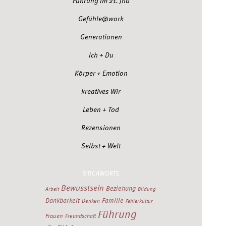
Führung im 21. Jhd
Gefühle@work
Generationen
Ich + Du
Körper + Emotion
kreatives Wir
Leben + Tod
Rezensionen
Selbst + Welt
STICHWORTE
Bewusstsein
Beziehung
Arbeit
Bildung
Dankbarkeit
Familie
Denken
Fehlerkultur
Führung
Frauen
Freundschaft