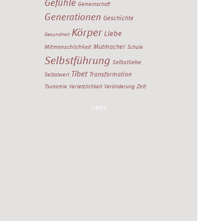
Gefühle
Gemeinschaft
Generationen
Geschichte
Körper
Liebe
Gesundheit
Mutmacher
Mitmenschlichkeit
Schule
Selbstführung
Selbstliebe
Tibet
Transformation
Selbstwert
Zeit
Tsunamie
Verletzlichkeit
Veränderung
LINKS
Institut Almut Probst
Birgit-Rita Reifferscheidt
El-Nomany Change Consulting
Stefan Strobel
Institut Dr. Sonja Deutschmann
Alle Stichworte