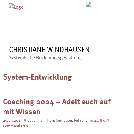
Skip
MENÜ
ÜBER MICH
ANGEBOTE
to
BLOG
VERÖFFENTLICHUNGEN
content
KONTAKT
CHRISTIANE WINDHAUSEN
Systemische Beziehungsgestaltung
System-Entwicklung
Coaching 2024 – Adelt euch auf
mit Wissen
25.05.2015
//
Coaching + Transformation
,
Führung im 21. Jhd
//
Kommentieren