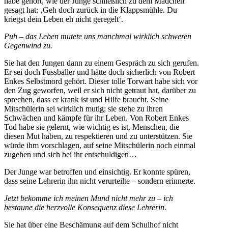
habe gehört, wie der Junge schließlich zu dem Mädchen
gesagt hat: ‚Geh doch zurück in die Klappsmühle. Du
kriegst dein Leben eh nicht geregelt‘.
Puh – das Leben mutete uns manchmal wirklich schweren
Gegenwind zu.
Sie hat den Jungen dann zu einem Gespräch zu sich gerufen.
Er sei doch Fussballer und hätte doch sicherlich von Robert
Enkes Selbstmord gehört. Dieser tolle Torwart habe sich vor
den Zug geworfen, weil er sich nicht getraut hat, darüber zu
sprechen, dass er krank ist und Hilfe braucht. Seine
Mitschülerin sei wirklich mutig; sie stehe zu ihren
Schwächen und kämpfe für ihr Leben. Von Robert Enkes
Tod habe sie gelernt, wie wichtig es ist, Menschen, die
diesen Mut haben, zu respektieren und zu unterstützen. Sie
würde ihm vorschlagen, auf seine Mitschülerin noch einmal
zugehen und sich bei ihr entschuldigen…
Der Junge war betroffen und einsichtig. Er konnte spüren,
dass seine Lehrerin ihn nicht verurteilte – sondern erinnerte.
Jetzt bekomme ich meinen Mund nicht mehr zu – ich
bestaune die herzvolle Konsequenz diese Lehrerin.
Sie hat über eine Beschämung auf dem Schulhof nicht