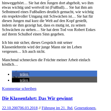
hinweggehört… Sie hat den Jungen dort abgeholt, wo ihm
etwas wichtig und wertvoll ist (Fußball)… Sie hat ihm am
Selbstmord eines Fußballers deutlich gemacht, wie wichtig
ein respektvoller Umgang mit Schwächen ist… Sie hat für
diesen Jungen mal kurz die Welt auf den Kopf gestellt,
indem sie ihm gezeigt hat, dass es mutig ist, zu seinen
Schwächen zu stehen… Sie hat dem Tod von Robert Enkes
auf ihrem Schulhof einen Sinn gegeben.
Ich bin mir sicher, dieses Gespräch mit seiner
Klassenlehrerin wird der junge Mann nie im Leben
vergessen… Ich auch nicht.
Manchmal schmecken die Früchte meiner Arbeit einfach
köstlich…
teilen
teilen
Kommentar schreiben
Die Klassenfahrt: Das Wir gewinnt
22.10.2007
06.03.2018
//
Führung im 21. Jhd
,
Generationen
,