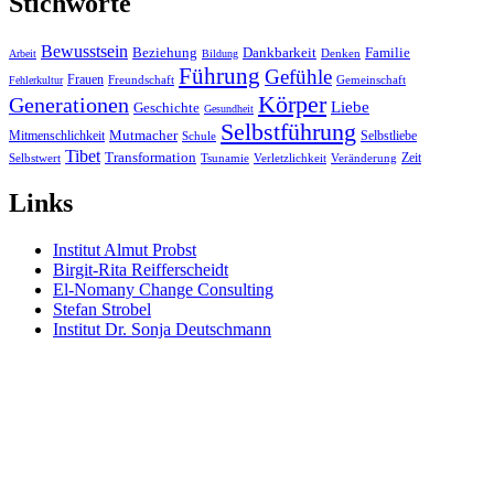
Stichworte
Bewusstsein
Beziehung
Dankbarkeit
Familie
Denken
Arbeit
Bildung
Führung
Gefühle
Frauen
Freundschaft
Gemeinschaft
Fehlerkultur
Körper
Generationen
Liebe
Geschichte
Gesundheit
Selbstführung
Mutmacher
Mitmenschlichkeit
Selbstliebe
Schule
Tibet
Transformation
Zeit
Selbstwert
Tsunamie
Verletzlichkeit
Veränderung
Links
Institut Almut Probst
Birgit-Rita Reifferscheidt
El-Nomany Change Consulting
Stefan Strobel
Institut Dr. Sonja Deutschmann
Alle Stichworte
Twitter
Facebook
Xing
YouTube