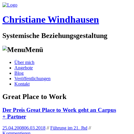
Christiane Windhausen
Systemische Beziehungsgestaltung
Menü
Skip
Über mich
to
Angebote
content
Blog
Veröffentlichungen
Kontakt
Great Place to Work
Der Preis Great Place to Work geht an Carpus
+ Partner
25.04.2008
06.03.2018
//
Führung im 21. Jhd
//
Kommentieren