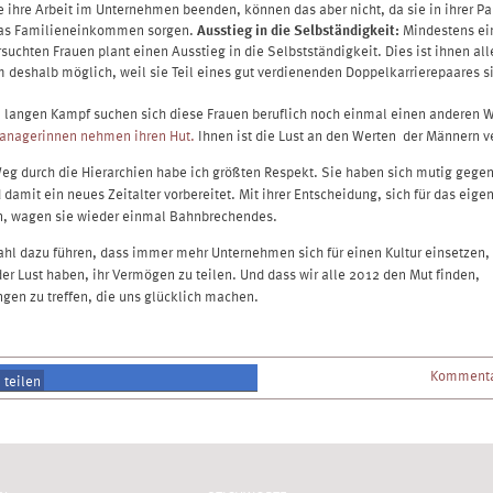
e ihre Arbeit im Unternehmen beenden, können das aber nicht, da sie in ihrer Pa
das Familieneinkommen sorgen.
Ausstieg in die Selbständigkeit:
Mindestens ein
rsuchten Frauen plant einen Ausstieg in die Selbstständigkeit. Dies ist ihnen all
m deshalb möglich, weil sie Teil eines gut verdienenden Doppelkarrierepaares s
 langen Kampf suchen sich diese Frauen beruflich noch einmal einen anderen 
anagerinnen nehmen ihren Hut.
Ihnen ist die Lust an den Werten der Männern 
eg durch die Hierarchien habe ich größten Respekt. Sie haben sich mutig gege
d damit ein neues Zeitalter vorbereitet. Mit ihrer Entscheidung, sich für das eige
n, wagen sie wieder einmal Bahnbrechendes.
hl dazu führen, dass immer mehr Unternehmen sich für einen Kultur einsetzen, 
er Lust haben, ihr Vermögen zu teilen. Und dass wir alle 2012 den Mut finden,
gen zu treffen, die uns glücklich machen.
Kommenta
teilen
teilen