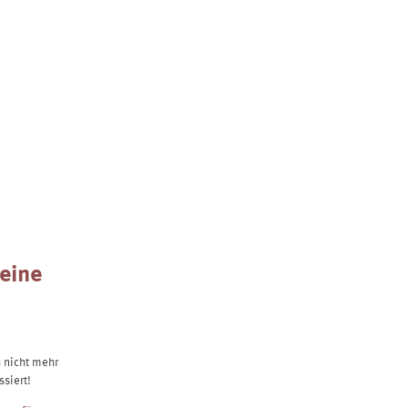
HUNGEN
KONTAKT
keine
h nicht mehr
siert!