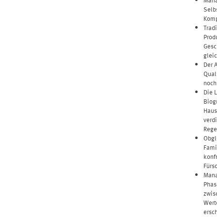
Selb
Komp
Trad
Prod
Gesc
glei
Der 
Qual
noch
Die 
Biog
Haus
verd
Rege
Obgl
Fami
konf
Fürs
Mana
Phas
zwis
Wert
ersc