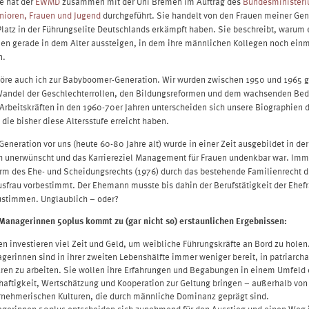
e hat der
EWMD
zusammen mit der Uni Bremen im Auftrag des
Bundesministeri
nioren, Frauen und Jugend
durchgeführt. Sie handelt von den Frauen meiner Gen
Platz in der Führungselite Deutschlands erkämpft haben. Sie beschreibt, warum 
n gerade in dem Alter aussteigen, in dem ihre männlichen Kollegen noch ein
n.
öre auch ich zur Babyboomer-Generation. Wir wurden zwischen 1950 und 1965 
Wandel der Geschlechterrollen, den Bildungsreformen und dem wachsenden Bed
Arbeitskräften in den 1960-70er Jahren unterscheiden sich unsere Biographien d
 die bisher diese Altersstufe erreicht haben.
Generation vor uns (heute 60-80 Jahre alt) wurde in einer Zeit ausgebildet in de
h unerwünscht und das Karriereziel Management für Frauen undenkbar war. Imm
orm des Ehe- und Scheidungsrechts (1976) durch das bestehende Familienrecht di
usfrau vorbestimmt. Der Ehemann musste bis dahin der Berufstätigkeit der Ehef
zustimmen. Unglaublich – oder?
Managerinnen 50plus kommt zu (gar nicht so) erstaunlichen Ergebnissen:
en investieren viel Zeit und Geld, um weibliche Führungskräfte an Bord zu holen
gerinnen sind in ihrer zweiten Lebenshälfte immer weniger bereit, in patriarch
uren zu arbeiten. Sie wollen ihre Erfahrungen und Begabungen in einem Umfeld 
haftigkeit, Wertschätzung und Kooperation zur Geltung bringen – außerhalb von
rnehmerischen Kulturen, die durch männliche Dominanz geprägt sind.
gerinnen 50plus entscheiden sich zunehmend für den Ausstieg und einen Weg 