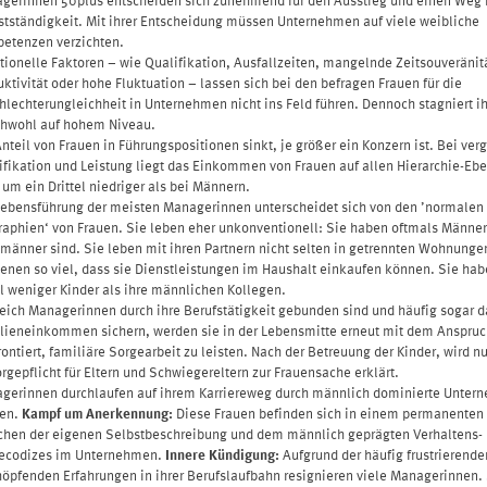
stständigkeit. Mit ihrer Entscheidung müssen Unternehmen auf viele weibliche
etenzen verzichten.
itionelle Faktoren – wie Qualifikation, Ausfallzeiten, mangelnde Zeitsouveränit
uktivität oder hohe Fluktuation – lassen sich bei den befragen Frauen für die
hlechterungleichheit in Unternehmen nicht ins Feld führen. Dennoch stagniert ih
chwohl auf hohem Niveau.
Anteil von Frauen in Führungspositionen sinkt, je größer ein Konzern ist. Bei ver
ifikation und Leistung liegt das Einkommen von Frauen auf allen Hierarchie-E
 um ein Drittel niedriger als bei Männern.
Lebensführung der meisten Managerinnen unterscheidet sich von den ’normalen
raphien‘ von Frauen. Sie leben eher unkonventionell: Sie haben oftmals Männer
männer sind. Sie leben mit ihren Partnern nicht selten in getrennten Wohnunge
ienen so viel, dass sie Dienstleistungen im Haushalt einkaufen können. Sie hab
l weniger Kinder als ihre männlichen Kollegen.
eich Managerinnen durch ihre Berufstätigkeit gebunden sind und häufig sogar d
lieneinkommen sichern, werden sie in der Lebensmitte erneut mit dem Anspru
rontiert, familiäre Sorgearbeit zu leisten. Nach der Betreuung der Kinder, wird n
orgepflicht für Eltern und Schwiegereltern zur Frauensache erklärt.
gerinnen durchlaufen auf ihrem Karriereweg durch männlich dominierte Unter
en.
Kampf um Anerkennung:
Diese Frauen befinden sich in einem permanenten 
chen der eigenen Selbstbeschreibung und dem männlich geprägten Verhaltens-
ecodizes im Unternehmen.
Innere Kündigung:
Aufgrund der häufig frustrierend
höpfenden Erfahrungen in ihrer Berufslaufbahn resignieren viele Managerinnen.