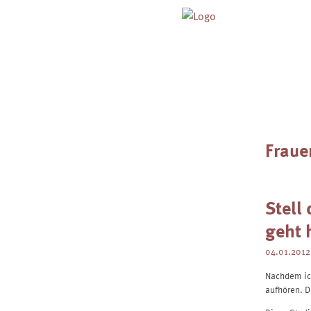
Skip
to
content
Fraue
Stell 
geht 
04.01.2012
Nachdem ich
aufhören. D