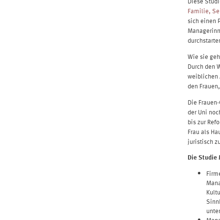
Diese Studi
Familie, Se
sich einen 
Managerinne
durchstarte
Wie sie geh
Durch den 
weiblichen 
den Frauen,
Die Frauen-
der Uni noc
bis zur Ref
Frau als Ha
juristisch 
Die Studie 
Firm
Mana
Kult
Sinn
unte
Mana