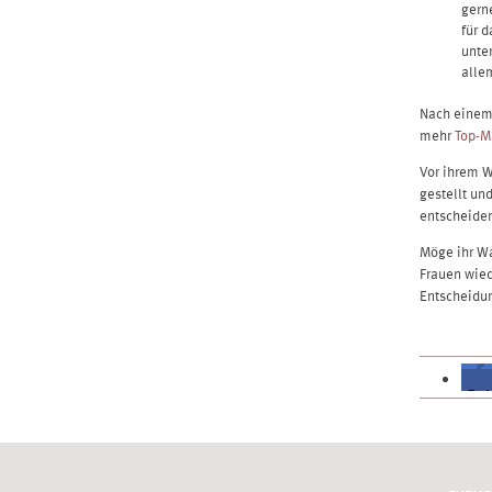
gern
für 
unte
alle
Nach einem
mehr
Top-M
Vor ihrem W
gestellt un
entscheide
Möge ihr Wa
Frauen wied
Entscheidun