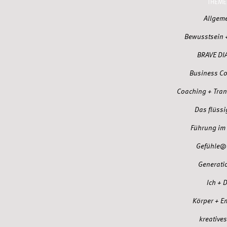
THEME
Allgem
Bewusstsein 
BRAVE DI
Business C
Coaching + Tra
Das flüssi
Führung im 
Gefühle@
Generati
Ich + 
Körper + E
kreatives