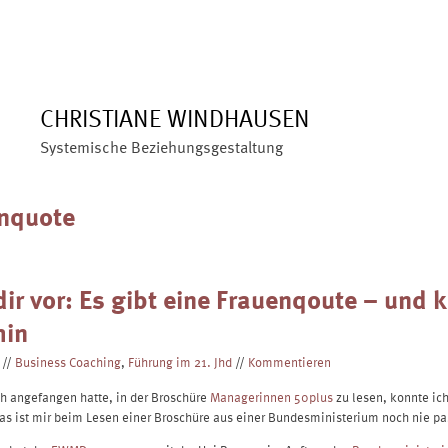
ÜBER MICH
ANGEBOTE
BLOG
VERÖFFENTLIC
CHRISTIANE WINDHAUSEN
Systemische Beziehungsgestaltung
nquote
dir vor: Es gibt eine Frauenqoute – und 
hin
//
Business Coaching
,
Führung im 21. Jhd
//
Kommentieren
 angefangen hatte, in der Broschüre
Managerinnen 50plus
zu lesen, konnte ic
as ist mir beim Lesen einer Broschüre aus einer Bundesministerium noch nie pas