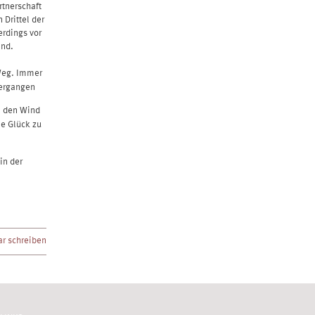
rtnerschaft
 Drittel der
erdings vor
ind.
Weg. Immer
vergangen
n den Wind
ne Glück zu
in der
r schreiben