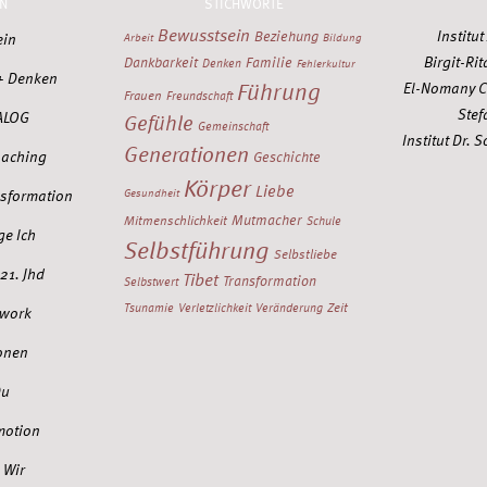
N
STICHWORTE
Bewusstsein
Institu
Beziehung
ein
Arbeit
Bildung
Birgit-Rit
Dankbarkeit
Familie
Denken
Fehlerkultur
+ Denken
Führung
El-Nomany C
Frauen
Freundschaft
Stef
ALOG
Gefühle
Gemeinschaft
Institut Dr.
Generationen
oaching
Geschichte
Körper
Liebe
nsformation
Gesundheit
Mutmacher
Mitmenschlichkeit
Schule
ge Ich
Selbstführung
Selbstliebe
21. Jhd
Tibet
Transformation
Selbstwert
Zeit
Tsunamie
Verletzlichkeit
Veränderung
work
onen
Du
motion
 Wir