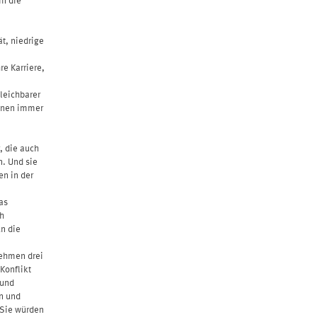
ät, niedrige
re Karriere,
gleichbarer
benen immer
, die auch
n. Und sie
en in der
as
ch
un die
nehmen drei
Konflikt
 und
en und
 Sie würden