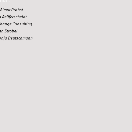
LINKS
t Almut Probst
a Reifferscheidt
hange Consulting
an Strobel
 Sonja Deutschmann