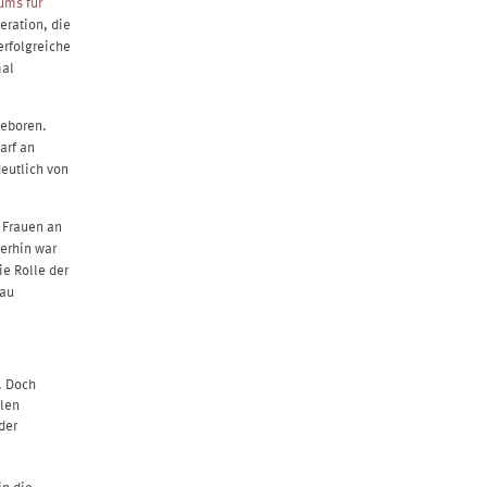
ums für
eration, die
erfolgreiche
mal
geboren.
arf an
eutlich von
r Frauen an
erhin war
e Rolle der
rau
. Doch
alen
der
in die