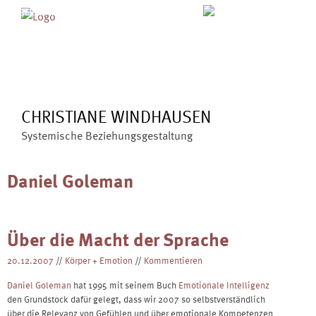
Skip
MENÜ
ÜBER MICH
ANGEBOTE
to
BLOG
VERÖFFENTLICHUNGEN
content
KONTAKT
CHRISTIANE WINDHAUSEN
Systemische Beziehungsgestaltung
Daniel Goleman
Über die Macht der Sprache
20.12.2007
//
Körper + Emotion
//
Kommentieren
Daniel Goleman
hat 1995 mit seinem Buch
Emotionale Intelligenz
den Grundstock dafür gelegt, dass wir 2007 so selbstverständlich
über die Relevanz von Gefühlen und über emotionale Kompetenzen