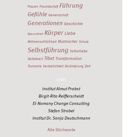
Führung
Frauen
Freundschaft
Gefühle
Gemeinschaft
Generationen
Geschichte
Körper
Liebe
Gesundheit
Mutmacher
Mitmenschlichkeit
Schule
Selbstführung
Selbstliebe
Tibet
Transformation
Selbstwert
Zeit
Tsunamie
Verletzlichkeit
Veränderung
LINKS
Institut Almut Probst
Birgit-Rita Reifferscheidt
El-Nomany Change Consulting
Stefan Strobel
Institut Dr. Sonja Deutschmann
Alle Stichworte