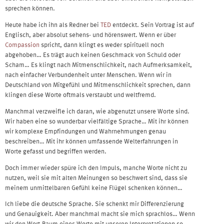
sprechen können.
Heute habe ich ihn als Redner bei
TED
entdeckt. Sein Vortrag ist auf
Englisch, aber absolut sehens- und hörenswert. Wenn er über
Compassion
spricht, dann klingt es weder spirituell noch
abgehoben… Es trägt auch keinen Geschmack von Schuld oder
Scham… Es klingt nach Mitmenschlichkeit, nach Aufmerksamkeit,
nach einfacher Verbundenheit unter Menschen. Wenn wir in
Deutschland von Mitgefühl und Mitmenschlichkeit sprechen, dann
klingen diese Worte oftmals verstaubt und weltfremd.
Manchmal verzweifle ich daran, wie abgenutzt unsere Worte sind.
Wir haben eine so wunderbar vielfältige Sprache… Mit ihr können
wir komplexe Empfindungen und Wahrnehmungen genau
beschreiben… Mit ihr können umfassende Welterfahrungen in
Worte gefasst und begriffen werden.
Doch immer wieder spüre ich den Impuls, manche Worte nicht zu
nutzen, weil sie mit alten Meinungen so beschwert sind, dass sie
meinem unmittelbaren Gefühl keine Flügel schenken können…
Ich liebe die deutsche Sprache. Sie schenkt mir Differenzierung
und Genauigkeit. Aber manchmal macht sie mich sprachlos… Wenn
wir den Wort-Raum eines Worte mit unseren Interpretationen so