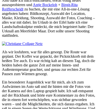
Also habe ich mich entschieden, etwas völlig neues
auszuprobieren und
Antje Bockeloh
+
Birgit-Rita
Reifferscheidt
zu buchen, die mir eine All-in-one-Lösung
angeboten haben: Bildkonzept, Auswahl der Location,
Maske, Kleidung, Shooting, Auswahl der Fotos, Coaching –
alles war mit dabei. Im Urlaub in der Eifel hatte ich eine
Landschaftsskulptur entdeckt, die mich begeistert hatte: Der
Urknall am Meerfelder Maar. Dort sollte unsere Shooting
stattfinden.
Als wir losfuhren, war für alles gesorgt. Die Route war
geplant. Der Koffer war gepackt, der Picknickkorb mit dem
heißen Tee auch. Es war richtig kalt an diesem Tag, doch die
beiden haben die ganze Zeit auf meine Innen- und
Außentemperatur geachtet, und genau zur rechten Zeit für
Pausen zum Wärmen gesorgt.
Ein besonderer Augenblick war für mich, als ich zum
Aufwärmen im Auto saß und ihr hinten mir die Fotos von
der Kamera auf den Laptop gespielt habt. Ich saß entspannt
auf der Rückbank und hörte eure Kommentare zu den Fotos,
die in einem fort wertschöpften, was sichtbar geworden
waren – und die Möglichkeiten, die sich daraus ergaben. Ich
saß in einem Segen der Wertschätzung und Würdigung. Und