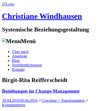
Christiane Windhausen
Systemische Beziehungsgestaltung
Menü
Skip
Über mich
to
Angebote
content
Blog
Veröffentlichungen
Kontakt
Birgit-Rita Reifferscheidt
Beziehungen im Change-Management
30.04.2016
30.04.2016
//
Coaching + Transformation
//
Kommentieren