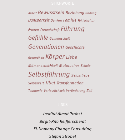
STICHWORTE
Bewusstsein
Beziehung
Arbeit
Bildung
Dankbarkeit
Familie
Denken
Fehlerkultur
Führung
Frauen
Freundschaft
Gefühle
Gemeinschaft
Generationen
Geschichte
Körper
Liebe
Gesundheit
Mutmacher
Mitmenschlichkeit
Schule
Selbstführung
Selbstliebe
Tibet
Transformation
Selbstwert
Zeit
Tsunamie
Verletzlichkeit
Veränderung
LINKS
Institut Almut Probst
Birgit-Rita Reifferscheidt
El-Nomany Change Consulting
Stefan Strobel