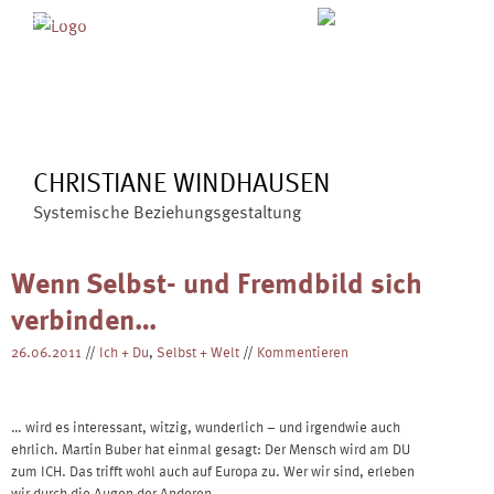
Skip
MENÜ
ÜBER MICH
ANGEBOTE
to
BLOG
VERÖFFENTLICHUNGEN
content
KONTAKT
CHRISTIANE WINDHAUSEN
Systemische Beziehungsgestaltung
Wenn Selbst- und Fremdbild sich
verbinden…
26.06.2011
//
Ich + Du
,
Selbst + Welt
//
Kommentieren
… wird es interessant, witzig, wunderlich – und irgendwie auch
ehrlich. Martin Buber hat einmal gesagt: Der Mensch wird am DU
zum ICH. Das trifft wohl auch auf Europa zu. Wer wir sind, erleben
wir durch die Augen der Anderen.