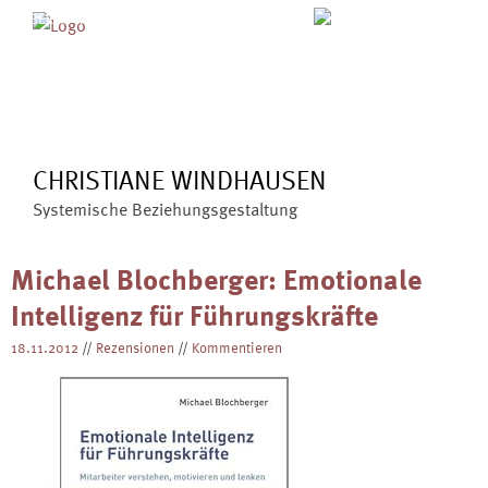
Skip
MENÜ
ÜBER MICH
ANGEBOTE
to
BLOG
VERÖFFENTLICHUNGEN
content
KONTAKT
CHRISTIANE WINDHAUSEN
Systemische Beziehungsgestaltung
Michael Blochberger: Emotionale
Intelligenz für Führungskräfte
18.11.2012
//
Rezensionen
//
Kommentieren