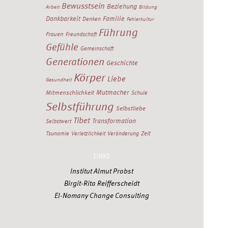
Bewusstsein
Beziehung
Arbeit
Bildung
Dankbarkeit
Familie
Denken
Fehlerkultur
Führung
Frauen
Freundschaft
Gefühle
Gemeinschaft
Generationen
Geschichte
Körper
Liebe
Gesundheit
Mutmacher
Mitmenschlichkeit
Schule
Selbstführung
Selbstliebe
Tibet
Transformation
Selbstwert
Zeit
Tsunamie
Verletzlichkeit
Veränderung
LINKS
Institut Almut Probst
Birgit-Rita Reifferscheidt
El-Nomany Change Consulting
Stefan Strobel
Institut Dr. Sonja Deutschmann