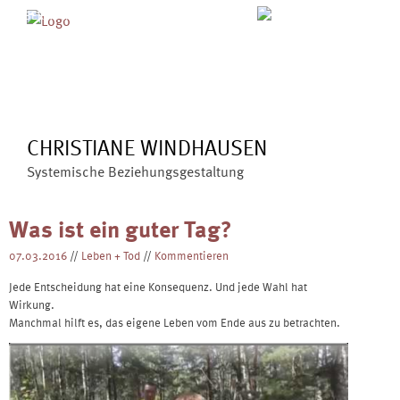
Skip
MENÜ
ÜBER MICH
ANGEBOTE
to
BLOG
VERÖFFENTLICHUNGEN
content
KONTAKT
CHRISTIANE WINDHAUSEN
Systemische Beziehungsgestaltung
Was ist ein guter Tag?
07.03.2016
//
Leben + Tod
//
Kommentieren
Jede Entscheidung hat eine Konsequenz. Und jede Wahl hat
Wirkung.
Manchmal hilft es, das eigene Leben vom Ende aus zu betrachten.