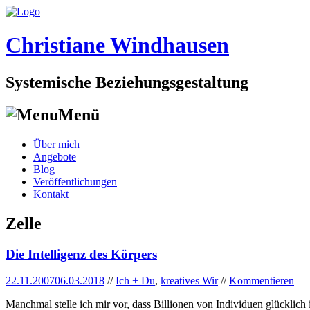
Christiane Windhausen
Systemische Beziehungsgestaltung
Menü
Skip
Über mich
to
Angebote
content
Blog
Veröffentlichungen
Kontakt
Zelle
Die Intelligenz des Körpers
22.11.2007
06.03.2018
//
Ich + Du
,
kreatives Wir
//
Kommentieren
Manchmal stelle ich mir vor, dass Billionen von Individuen glücklic