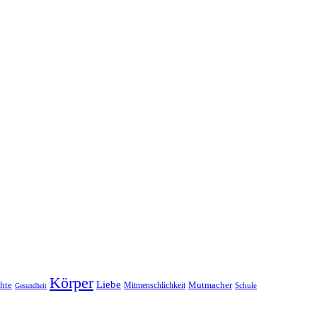
Körper
Liebe
hte
Mutmacher
Mitmenschlichkeit
Schule
Gesundheit