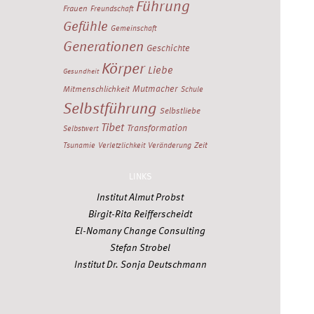
Führung
Frauen
Freundschaft
Gefühle
Gemeinschaft
Generationen
Geschichte
Körper
Liebe
Gesundheit
Mutmacher
Mitmenschlichkeit
Schule
Selbstführung
Selbstliebe
Tibet
Transformation
Selbstwert
Zeit
Tsunamie
Verletzlichkeit
Veränderung
LINKS
Institut Almut Probst
Birgit-Rita Reifferscheidt
El-Nomany Change Consulting
Stefan Strobel
Institut Dr. Sonja Deutschmann
Alle Stichworte