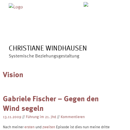
Skip
MENÜ
ÜBER MICH
ANGEBOTE
to
BLOG
VERÖFFENTLICHUNGEN
content
KONTAKT
CHRISTIANE WINDHAUSEN
Systemische Beziehungsgestaltung
Vision
Gabriele Fischer – Gegen den
Wind segeln
13.11.2009
//
Führung im 21. Jhd
//
Kommentieren
Nach meiner
ersten
und
zweiten
Episode ist dies nun meine dritte