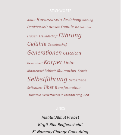
STICHWORTE
Bewusstsein
Beziehung
Arbeit
Bildung
Dankbarkeit
Familie
Denken
Fehlerkultur
Führung
Frauen
Freundschaft
Gefühle
Gemeinschaft
Generationen
Geschichte
Körper
Liebe
Gesundheit
Mutmacher
Mitmenschlichkeit
Schule
Selbstführung
Selbstliebe
Tibet
Transformation
Selbstwert
Zeit
Tsunamie
Verletzlichkeit
Veränderung
LINKS
Institut Almut Probst
Birgit-Rita Reifferscheidt
El-Nomany Change Consulting