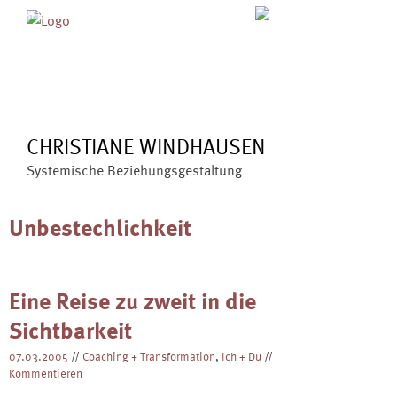
Skip
MENÜ
ÜBER MICH
ANGEBOTE
to
BLOG
VERÖFFENTLICHUNGEN
content
KONTAKT
CHRISTIANE WINDHAUSEN
Systemische Beziehungsgestaltung
Unbestechlichkeit
Eine Reise zu zweit in die
Sichtbarkeit
07.03.2005
//
Coaching + Transformation
,
Ich + Du
//
Kommentieren