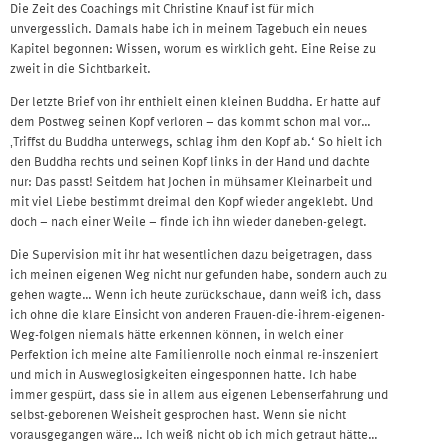
Die Zeit des Coachings mit Christine Knauf ist für mich
unvergesslich. Damals habe ich in meinem Tagebuch ein neues
Kapitel begonnen: Wissen, worum es wirklich geht. Eine Reise zu
zweit in die Sichtbarkeit.
Der letzte Brief von ihr enthielt einen kleinen Buddha. Er hatte auf
dem Postweg seinen Kopf verloren – das kommt schon mal vor…
‚Triffst du Buddha unterwegs, schlag ihm den Kopf ab.‘ So hielt ich
den Buddha rechts und seinen Kopf links in der Hand und dachte
nur: Das passt! Seitdem hat Jochen in mühsamer Kleinarbeit und
mit viel Liebe bestimmt dreimal den Kopf wieder angeklebt. Und
doch – nach einer Weile – finde ich ihn wieder daneben-gelegt.
Die Supervision mit ihr hat wesentlichen dazu beigetragen, dass
ich meinen eigenen Weg nicht nur gefunden habe, sondern auch zu
gehen wagte… Wenn ich heute zurückschaue, dann weiß ich, dass
ich ohne die klare Einsicht von anderen Frauen-die-ihrem-eigenen-
Weg-folgen niemals hätte erkennen können, in welch einer
Perfektion ich meine alte Familienrolle noch einmal re-inszeniert
und mich in Ausweglosigkeiten eingesponnen hatte. Ich habe
immer gespürt, dass sie in allem aus eigenen Lebenserfahrung und
selbst-geborenen Weisheit gesprochen hast. Wenn sie nicht
vorausgegangen wäre… Ich weiß nicht ob ich mich getraut hätte…