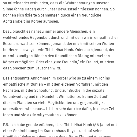
so miteinander verbunden, dass die Wahrnehmungen unserer
Sinne (ohne Hader) durch unser Bewusstsein fliessen können. So
können sich fixierte Spannungen durch einen freundliche
Achtsamkeit im Körper auflösen.
Dazu braucht es nahezu immer andere Menschen, ein
wohlwollendes Gegenüber, durch und mit dem wir in empathischer
Resonanz wachsen können. Jemand, der mich mit seinen Worten
im Herzen bewegt – wie Thich Nhat Hanh. Oder auch jemand, der
mir mit kundigen Händen den freundlichen Dialog mit meinen
Körper ermöglicht. Oder eine gute Freundin/ ein Freund, mit dem
das Sprechen zum Lauschen wird.
Das entspannte Ankommen im Körper wird so zu einem Tor ins
empathische Mitfühlen – mit den eigenen Vorfahren, mit den
Nächsten, mit der Schöpfung. Und zur Brücke in die soziale
Verantwortung und ins Handeln. Wir hatten zu keiner Zeit auf
diesem Planeten so viele Möglichkeiten uns gegenseitig zu
unterstützen wie heute… Ich bin sehr dankbar dafür, in dieser Zeit
leben und sie aktiv mitgestalten zu können.
P.S. Ich habe gerade erfahren, dass Thich Nhat Hanh (88 Jahre) mit
einer Gehirnblutung im Krankenhaus liegt – und auf seine
friedliche Weise mit dem Leben ringt. Beim Ein- und Ausatmen