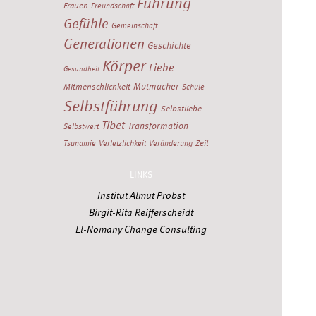
Führung
Frauen
Freundschaft
Gefühle
Gemeinschaft
Generationen
Geschichte
Körper
Liebe
Gesundheit
Mutmacher
Mitmenschlichkeit
Schule
Selbstführung
Selbstliebe
Tibet
Transformation
Selbstwert
Zeit
Tsunamie
Verletzlichkeit
Veränderung
LINKS
Institut Almut Probst
Birgit-Rita Reifferscheidt
El-Nomany Change Consulting
Stefan Strobel
Institut Dr. Sonja Deutschmann
Alle Stichworte