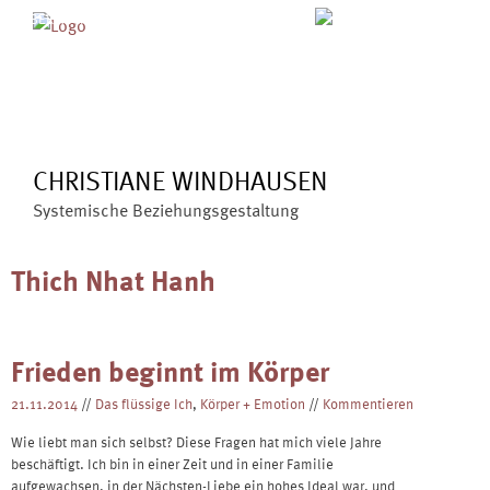
Skip
MENÜ
ÜBER MICH
ANGEBOTE
to
BLOG
VERÖFFENTLICHUNGEN
content
KONTAKT
CHRISTIANE WINDHAUSEN
Systemische Beziehungsgestaltung
Thich Nhat Hanh
Frieden beginnt im Körper
21.11.2014
//
Das flüssige Ich
,
Körper + Emotion
//
Kommentieren
Wie liebt man sich selbst? Diese Fragen hat mich viele Jahre
beschäftigt. Ich bin in einer Zeit und in einer Familie
aufgewachsen, in der Nächsten-Liebe ein hohes Ideal war, und