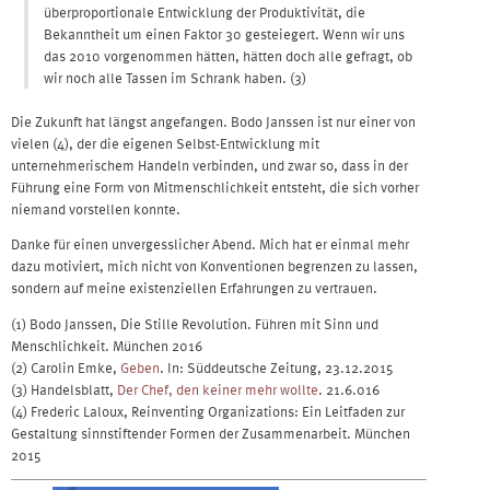
überproportionale Entwicklung der Produktivität, die
Bekanntheit um einen Faktor 30 gesteiegert. Wenn wir uns
das 2010 vorgenommen hätten, hätten doch alle gefragt, ob
wir noch alle Tassen im Schrank haben. (3)
Die Zukunft hat längst angefangen. Bodo Janssen ist nur einer von
vielen (4), der die eigenen Selbst-Entwicklung mit
unternehmerischem Handeln verbinden, und zwar so, dass in der
Führung eine Form von Mitmenschlichkeit entsteht, die sich vorher
niemand vorstellen konnte.
Danke für einen unvergesslicher Abend. Mich hat er einmal mehr
dazu motiviert, mich nicht von Konventionen begrenzen zu lassen,
sondern auf meine existenziellen Erfahrungen zu vertrauen.
(1) Bodo Janssen, Die Stille Revolution. Führen mit Sinn und
Menschlichkeit. München 2016
(2) Carolin Emke,
Geben
. In: Süddeutsche Zeitung, 23.12.2015
(3) Handelsblatt,
Der Chef, den keiner mehr wollte
. 21.6.016
(4) Frederic Laloux, Reinventing Organizations: Ein Leitfaden zur
Gestaltung sinnstiftender Formen der Zusammenarbeit. München
2015