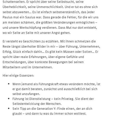
Schattenseiten. Er spricht über seine Selbstsucht, seine
Überheblichkeit, seine Unmenschlichkeit. Und er tut es ohne sich
selbst abzuwerten… Es ist einfach selbstverständlich, das jeder
Paulus mal ein Saulus war. Dass gerade die Fehler, für die wir uns
am meisten schämen, die größten Veränderungen ermöglichen –
und unsere Wertschöpfung verdienen. Dass Mut nur dort entsteht,
wo wir Seite an Seite mit unserer Angst gehen.
Er versteht es Geschichten zu erzählen. Mit ihnen schmelzen die
Reste längst überholter Bilder in mir – über Führung, Unternehmen,
Erfolg, Glück einfach dahin… Es gibt kein Müssen oder Sollen… Er
spricht über reale Erfahrungen, über eigene Gefühle und
Entscheidungen, über konkrete Bewegungen bei seinen
Mitarbeitern und im Unternehmen.
Hier einige Essenzen:
Wenn jemand als Führungskraft etwas verändern möchte, ist
er gut damit beraten, zunächst und ausschließlich bei sich
selbst anzufangen.
Führung ist Dienstleistung – kein Priveleg. Sie dient der
Selbstentwicklung der Menschen.
Sein Tipp an die Generation Y: Finde einen, der an dich
glaubt – und dann tu was du immer schon wolltest.