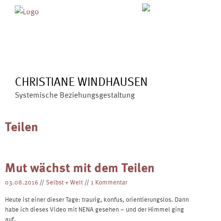
Skip
MENÜ
ÜBER MICH
ANGEBOTE
to
BLOG
VERÖFFENTLICHUNGEN
content
KONTAKT
CHRISTIANE WINDHAUSEN
Systemische Beziehungsgestaltung
Teilen
Mut wächst mit dem Teilen
03.08.2016
//
Selbst + Welt
//
1 Kommentar
Heute ist einer dieser Tage: traurig, konfus, orientierungslos. Dann
habe ich dieses Video mit NENA gesehen – und der Himmel ging
auf.