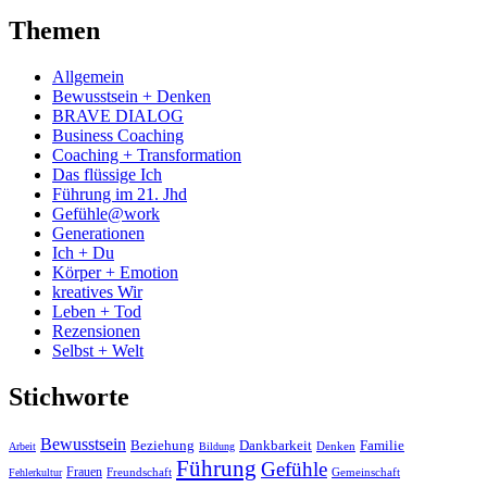
Themen
Allgemein
Bewusstsein + Denken
BRAVE DIALOG
Business Coaching
Coaching + Transformation
Das flüssige Ich
Führung im 21. Jhd
Gefühle@work
Generationen
Ich + Du
Körper + Emotion
kreatives Wir
Leben + Tod
Rezensionen
Selbst + Welt
Stichworte
Bewusstsein
Beziehung
Dankbarkeit
Familie
Denken
Arbeit
Bildung
Führung
Gefühle
Frauen
Freundschaft
Gemeinschaft
Fehlerkultur