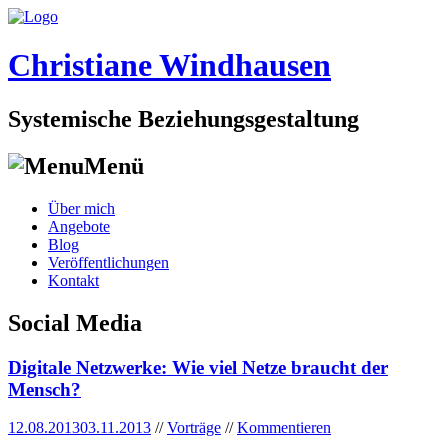
Christiane Windhausen
Systemische Beziehungsgestaltung
Menü
Skip
Über mich
to
Angebote
content
Blog
Veröffentlichungen
Kontakt
Social Media
Digitale Netzwerke: Wie viel Netze braucht der
Mensch?
12.08.2013
03.11.2013
//
Vorträge
//
Kommentieren