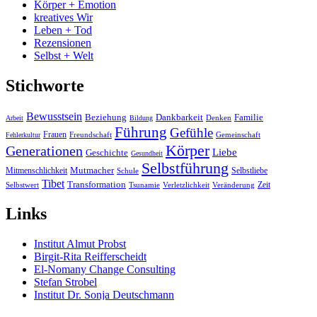
Körper + Emotion
kreatives Wir
Leben + Tod
Rezensionen
Selbst + Welt
Stichworte
Bewusstsein
Beziehung
Dankbarkeit
Familie
Denken
Arbeit
Bildung
Führung
Gefühle
Frauen
Freundschaft
Gemeinschaft
Fehlerkultur
Körper
Generationen
Liebe
Geschichte
Gesundheit
Selbstführung
Mutmacher
Mitmenschlichkeit
Selbstliebe
Schule
Tibet
Transformation
Zeit
Selbstwert
Tsunamie
Verletzlichkeit
Veränderung
Links
Institut Almut Probst
Birgit-Rita Reifferscheidt
El-Nomany Change Consulting
Stefan Strobel
Institut Dr. Sonja Deutschmann