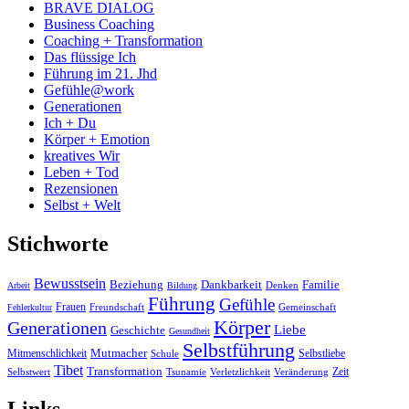
BRAVE DIALOG
Business Coaching
Coaching + Transformation
Das flüssige Ich
Führung im 21. Jhd
Gefühle@work
Generationen
Ich + Du
Körper + Emotion
kreatives Wir
Leben + Tod
Rezensionen
Selbst + Welt
Stichworte
Bewusstsein
Beziehung
Dankbarkeit
Familie
Denken
Arbeit
Bildung
Führung
Gefühle
Frauen
Freundschaft
Gemeinschaft
Fehlerkultur
Körper
Generationen
Liebe
Geschichte
Gesundheit
Selbstführung
Mutmacher
Mitmenschlichkeit
Selbstliebe
Schule
Tibet
Transformation
Zeit
Selbstwert
Tsunamie
Verletzlichkeit
Veränderung
Links