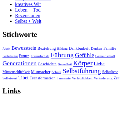
kreatives Wir
Leben + Tod
Rezensionen
Selbst + Welt
Stichworte
Bewusstsein
Beziehung
Dankbarkeit
Familie
Denken
Arbeit
Bildung
Führung
Gefühle
Frauen
Freundschaft
Gemeinschaft
Fehlerkultur
Körper
Generationen
Liebe
Geschichte
Gesundheit
Selbstführung
Mutmacher
Mitmenschlichkeit
Selbstliebe
Schule
Tibet
Transformation
Zeit
Selbstwert
Tsunamie
Verletzlichkeit
Veränderung
Links
Institut Almut Probst
Birgit-Rita Reifferscheidt
El-Nomany Change Consulting
Stefan Strobel
Institut Dr. Sonja Deutschmann
Alle Stichworte