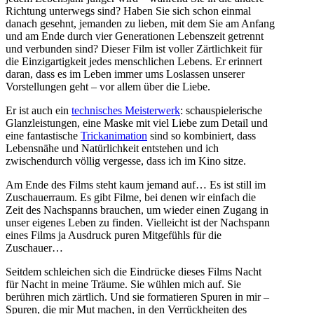
Richtung unterwegs sind? Haben Sie sich schon einmal
danach gesehnt, jemanden zu lieben, mit dem Sie am Anfang
und am Ende durch vier Generationen Lebenszeit getrennt
und verbunden sind? Dieser Film ist voller Zärtlichkeit für
die Einzigartigkeit jedes menschlichen Lebens. Er erinnert
daran, dass es im Leben immer ums Loslassen unserer
Vorstellungen geht – vor allem über die Liebe.
Er ist auch ein
technisches Meisterwerk
: schauspielerische
Glanzleistungen, eine Maske mit viel Liebe zum Detail und
eine fantastische
Trickanimation
sind so kombiniert, dass
Lebensnähe und Natürlichkeit entstehen und ich
zwischendurch völlig vergesse, dass ich im Kino sitze.
Am Ende des Films steht kaum jemand auf… Es ist still im
Zuschauerraum. Es gibt Filme, bei denen wir einfach die
Zeit des Nachspanns brauchen, um wieder einen Zugang in
unser eigenes Leben zu finden. Vielleicht ist der Nachspann
eines Films ja Ausdruck puren Mitgefühls für die
Zuschauer…
Seitdem schleichen sich die Eindrücke dieses Films Nacht
für Nacht in meine Träume. Sie wühlen mich auf. Sie
berühren mich zärtlich. Und sie formatieren Spuren in mir –
Spuren, die mir Mut machen, in den Verrückheiten des