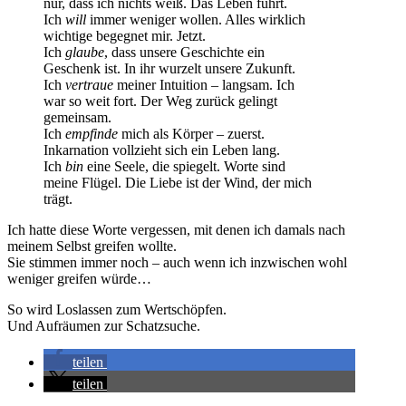
nur, dass ich nichts weiß. Das Leben führt.
Ich
will
immer weniger wollen. Alles wirklich
wichtige begegnet mir. Jetzt.
Ich
glaube
, dass unsere Geschichte ein
Geschenk ist. In ihr wurzelt unsere Zukunft.
Ich
vertraue
meiner Intuition – langsam. Ich
war so weit fort. Der Weg zurück gelingt
gemeinsam.
Ich
empfinde
mich als Körper – zuerst.
Inkarnation vollzieht sich ein Leben lang.
Ich
bin
eine Seele, die spiegelt. Worte sind
meine Flügel. Die Liebe ist der Wind, der mich
trägt.
Ich hatte diese Worte vergessen, mit denen ich damals nach
meinem Selbst greifen wollte.
Sie stimmen immer noch – auch wenn ich inzwischen wohl
weniger greifen würde…
So wird Loslassen zum Wertschöpfen.
Und Aufräumen zur Schatzsuche.
teilen
teilen