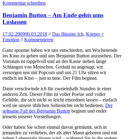
Kommentar schreiben
Benjamin Button – Am Ende gehts ums
Loslassen
17.02.2009
06.03.2018
//
Das flüssige Ich
,
Körper +
Emotion
//
Kommentieren
Ganz spontan haben wir uns entschieden, am Wochenende
ins Kino zu gehen und uns Benjamin Button anzusehen. Der
Vorraum ist rappelvoll und an der Kasse stehen lange
Schlangen von Menschen. Geduld ist angesagt, wir
versorgen uns mit Popcorn und um 21 Uhr sitzen wir
endlich im Kino – just in time. Der Film beginnt.
Dann verschwinde ich für zweieinhalb Stunden in einer
anderen Zeit. Dieser Film ist voller Poesie und voller
Gefühle, die sich nicht so leicht einordnen lassen – einfach
weil sie unsere üblichen Sehnsüchte nicht bedienen.
Der
seltsame Fall des Benjamin Button
beginnt und endet
jenseits unserer Vorstellungen.
Oder haben Sie schon einmal davon geträumt, sich in
jemanden zu verlieben, der als alter Mann geboren und mit
jedem Lebensjahr jünger wird – während Sie in die andere