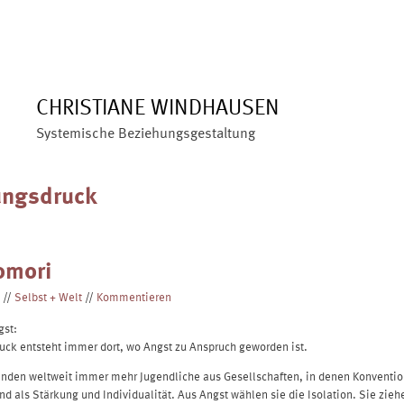
ÜBER MICH
ANGEBOTE
BLOG
VERÖFFENTLIC
CHRISTIANE WINDHAUSEN
Systemische Beziehungsgestaltung
ungsdruck
omori
//
Selbst + Welt
//
Kommentieren
gst:
uck entsteht immer dort, wo Angst zu Anspruch geworden ist.
nden weltweit immer mehr Jugendliche aus Gesellschaften, in denen Konventi
ind als Stärkung und Individualität. Aus Angst wählen sie die Isolation. Sie zieh