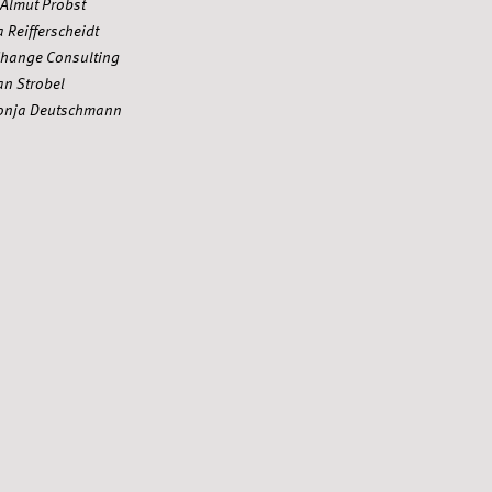
t Almut Probst
a Reifferscheidt
hange Consulting
an Strobel
 Sonja Deutschmann