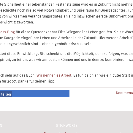
e Sicherheit einer lebenslangen Festanstellung wird es in Zukunft nicht mehr g
Geschichte noch nie so viel Notwendigkeit und Spielraum für Quergedachtes. Für
g von wirksamen Veränderungsstrategien sind inzwischen gerade Unkonventione
es wichtig geworden.
ness-Blog
für diese Querdenker hat Elita Wiegand ins Leben gerufen. Seit 2 Wo
ue Kategorie eingeführt: Leben und Arbeiten in der Zukunft. Hier werden Arbeits
, die ungewöhnlich sind – ohne eigenbrötlerisch zu sein.
tert diese Entwicklung. Sie schenkt uns die Möglichkeit, dem zu folgen, was u
piriert, zu teilen, was wir am besten können und uns in dem zu kombinieren, w
ich sehr auf das Buch:
Wir nennen es Arbeit
. Es fühlt sich an wie ein guter Start 
 für 2007. Danke für deinen Tipp.
Kommenta
teilen
teilen
N
STICHWORTE