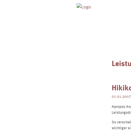
Skip
to
content
Leist
Hikik
01.01.2007
Apropos An
Leistungsdr
So verschwi
wichtiger s