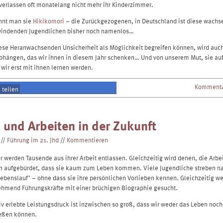
verlassen oft monatelang nicht mehr ihr Kinderzimmer.
nnt man sie
Hikikomori
– die Zurückgezogenen, in Deutschland ist diese wachs
windenden Jugendlichen bisher noch namenlos…
ese Heranwachsenden Unsicherheit als Möglichkeit begreifen können, wird auc
bhängen, das wir ihnen in diesem Jahr schenken… Und von unserem Mut, sie au
 wir erst mit ihnen lernen werden.
Kommenta
teilen
teilen
 und Arbeiten in der Zukunft
//
Führung im 21. Jhd
//
Kommentieren
r werden Tausende aus ihrer Arbeit entlassen. Gleichzeitig wird denen, die Arbe
on aufgebürdet, dass sie kaum zum Leben kommen. Viele Jugendliche streben n
Lebenslauf’ – ohne dass sie ihre persönlichen Vorlieben kennen. Gleichzeitig w
hmend Führungskräfte mit einer brüchigen Biographie gesucht.
iv erlebte Leistungsdruck ist inzwischen so groß, dass wir weder das Leben noch
ießen können.