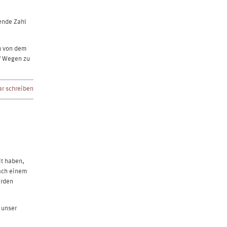
ende Zahl
h von dem
f Wegen zu
r schreiben
it haben,
ach einem
erden
 unser