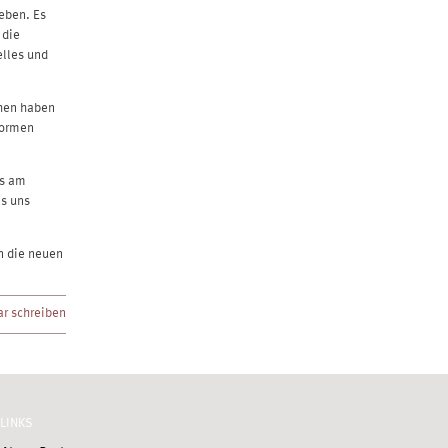
eben. Es
 die
lles und
chen haben
formen
ns am
as uns
in die neuen
r schreiben
LINKS