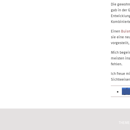
Die gewohnt
gab in der 
Entwicklun
Kombiniert
Einen
Buis
sie eine ne
vorgestellt
Mich begeis
meisten ins
fehlen.
Ich freue m
Sichtweisen
THEME