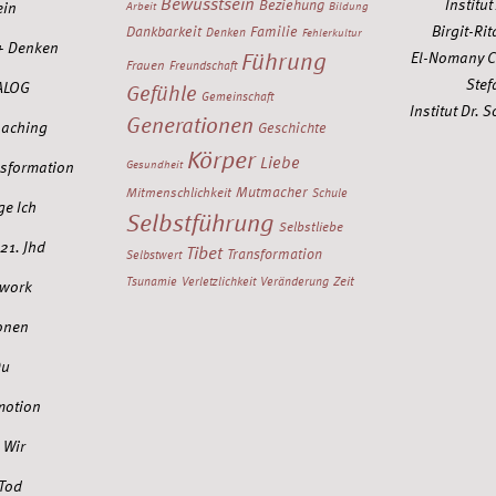
Bewusstsein
Institu
Beziehung
ein
Arbeit
Bildung
Birgit-Rit
Dankbarkeit
Familie
Denken
Fehlerkultur
+ Denken
Führung
El-Nomany C
Frauen
Freundschaft
Stef
ALOG
Gefühle
Gemeinschaft
Institut Dr.
Generationen
oaching
Geschichte
Körper
Liebe
nsformation
Gesundheit
Mutmacher
Mitmenschlichkeit
Schule
ge Ich
Selbstführung
Selbstliebe
21. Jhd
Tibet
Transformation
Selbstwert
Zeit
Tsunamie
Verletzlichkeit
Veränderung
work
onen
Du
motion
 Wir
 Tod