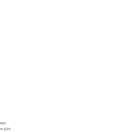
HUNGEN
KONTAKT
onen
en sich