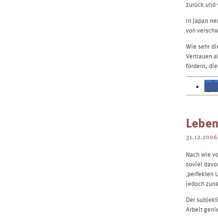
zurück und 
In Japan ne
von versch
Wie sehr di
Vertrauen a
fördern, die
Leben
31.12.2006
Nach wie vo
soviel dav
‚perfekten 
jedoch zune
Der subjekt
Arbeit gen