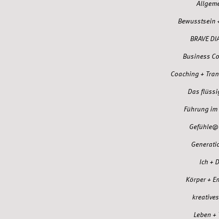
Allgem
Bewusstsein 
BRAVE DI
Business C
Coaching + Tra
Das flüssi
Führung im 
Gefühle@
Generati
Ich + 
Körper + E
kreatives
Leben +