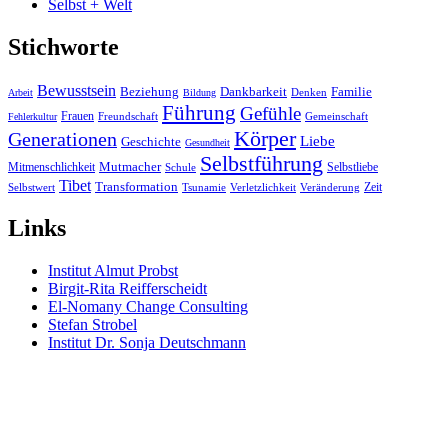
Selbst + Welt
Stichworte
Bewusstsein
Beziehung
Dankbarkeit
Familie
Denken
Arbeit
Bildung
Führung
Gefühle
Frauen
Freundschaft
Gemeinschaft
Fehlerkultur
Körper
Generationen
Liebe
Geschichte
Gesundheit
Selbstführung
Mutmacher
Mitmenschlichkeit
Selbstliebe
Schule
Tibet
Transformation
Zeit
Selbstwert
Tsunamie
Verletzlichkeit
Veränderung
Links
Institut Almut Probst
Birgit-Rita Reifferscheidt
El-Nomany Change Consulting
Stefan Strobel
Institut Dr. Sonja Deutschmann
Alle Stichworte
Twitter
Facebook