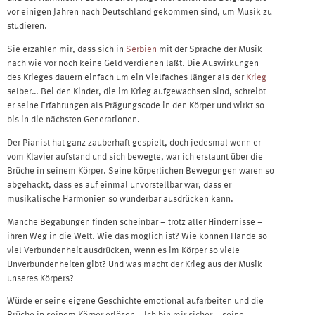
vor einigen Jahren nach Deutschland gekommen sind, um Musik zu
studieren.
Sie erzählen mir, dass sich in
Serbien
mit der Sprache der Musik
nach wie vor noch keine Geld verdienen läßt. Die Auswirkungen
des Krieges dauern einfach um ein Vielfaches länger als der
Krieg
selber… Bei den Kinder, die im Krieg aufgewachsen sind, schreibt
er seine Erfahrungen als Prägungscode in den Körper und wirkt so
bis in die nächsten Generationen.
Der Pianist hat ganz zauberhaft gespielt, doch jedesmal wenn er
vom Klavier aufstand und sich bewegte, war ich erstaunt über die
Brüche in seinem Körper. Seine körperlichen Bewegungen waren so
abgehackt, dass es auf einmal unvorstellbar war, dass er
musikalische Harmonien so wunderbar ausdrücken kann.
Manche Begabungen finden scheinbar – trotz aller Hindernisse –
ihren Weg in die Welt. Wie das möglich ist? Wie können Hände so
viel Verbundenheit ausdrücken, wenn es im Körper so viele
Unverbundenheiten gibt? Und was macht der Krieg aus der Musik
unseres Körpers?
Würde er seine eigene Geschichte emotional aufarbeiten und die
Brüche in seinem Körper erlösen… Ich bin mir sicher – seine