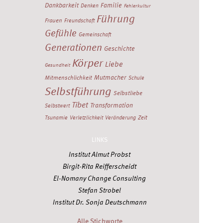
Dankbarkeit
Familie
Denken
Fehlerkultur
Führung
Frauen
Freundschaft
Gefühle
Gemeinschaft
Generationen
Geschichte
Körper
Liebe
Gesundheit
Mutmacher
Mitmenschlichkeit
Schule
Selbstführung
Selbstliebe
Tibet
Transformation
Selbstwert
Zeit
Tsunamie
Verletzlichkeit
Veränderung
LINKS
Institut Almut Probst
Birgit-Rita Reifferscheidt
El-Nomany Change Consulting
Stefan Strobel
Institut Dr. Sonja Deutschmann
Alle Stichworte