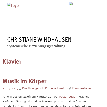
Skip
MENÜ
ÜBER MICH
ANGEBOTE
to
BLOG
VERÖFFENTLICHUNGEN
content
KONTAKT
CHRISTIANE WINDHAUSEN
Systemische Beziehungsgestaltung
Klavier
Musik im Körper
22.03.2009
//
Das flüssige Ich
,
Körper + Emotion
//
Kommentieren
Ich war gestern zu einem Hauskonzert bei
Paola Tedde
– Klavier,
Harfe und Gesang. Nach dem Konzert spreche mit dem Pianisten
und der Harfinistin. Es sind zwei junge Menschen aus Belgrad, die