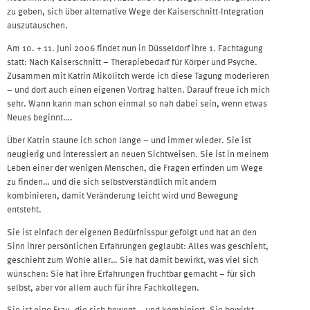
zu geben, sich über alternative Wege der Kaiserschnitt-Integration
auszutauschen.
Am 10. + 11. Juni 2006 findet nun in Düsseldorf ihre 1. Fachtagung
statt: Nach Kaiserschnitt – Therapiebedarf für Körper und Psyche.
Zusammen mit Katrin Mikolitch werde ich diese Tagung moderieren
– und dort auch einen eigenen Vortrag halten. Darauf freue ich mich
sehr. Wann kann man schon einmal so nah dabei sein, wenn etwas
Neues beginnt….
Über Katrin staune ich schon lange – und immer wieder. Sie ist
neugierig und interessiert an neuen Sichtweisen. Sie ist in meinem
Leben einer der wenigen Menschen, die Fragen erfinden um Wege
zu finden… und die sich selbstverständlich mit andern
kombinieren, damit Veränderung leicht wird und Bewegung
entsteht.
Sie ist einfach der eigenen Bedürfnisspur gefolgt und hat an den
Sinn ihrer persönlichen Erfahrungen geglaubt: Alles was geschieht,
geschieht zum Wohle aller… Sie hat damit bewirkt, was viel sich
wünschen: Sie hat ihre Erfahrungen fruchtbar gemacht – für sich
selbst, aber vor allem auch für ihre Fachkollegen.
Sie ist eine Frau, die sich bewegt – und kombiniert. Sie bewirkt