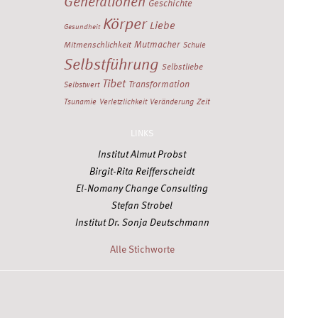
Generationen
Geschichte
Körper
Liebe
Gesundheit
Mutmacher
Mitmenschlichkeit
Schule
Selbstführung
Selbstliebe
Tibet
Transformation
Selbstwert
Zeit
Tsunamie
Verletzlichkeit
Veränderung
LINKS
Institut Almut Probst
Birgit-Rita Reifferscheidt
El-Nomany Change Consulting
Stefan Strobel
Institut Dr. Sonja Deutschmann
Alle Stichworte
Twitter
Facebook
Xing
YouTube
Scoop.it
RSS Feed