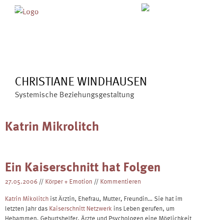
Skip
MENÜ
ÜBER MICH
ANGEBOTE
to
BLOG
VERÖFFENTLICHUNGEN
content
KONTAKT
CHRISTIANE WINDHAUSEN
Systemische Beziehungsgestaltung
Katrin Mikrolitch
Ein Kaiserschnitt hat Folgen
27.05.2006
//
Körper + Emotion
//
Kommentieren
Katrin Mikolitch
ist Ärztin, Ehefrau, Mutter, Freundin… Sie hat im
letzten Jahr das
Kaiserschnitt Netzwerk
ins Leben gerufen, um
Hebammen, Geburtshelfer, Ärzte und Psychologen eine Möglichkeit