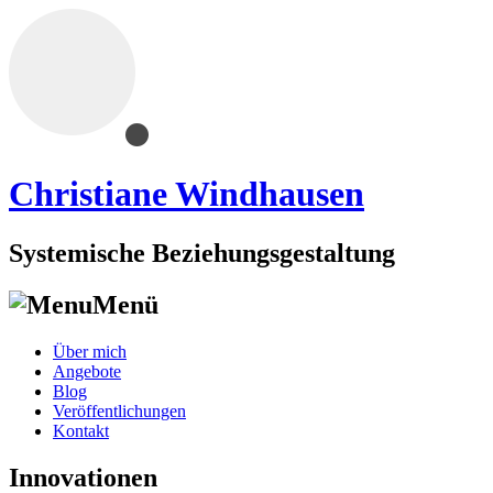
Christiane Windhausen
Systemische Beziehungsgestaltung
Menü
Skip
Über mich
to
Angebote
content
Blog
Veröffentlichungen
Kontakt
Innovationen