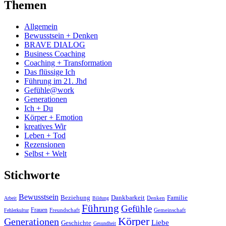
Themen
Allgemein
Bewusstsein + Denken
BRAVE DIALOG
Business Coaching
Coaching + Transformation
Das flüssige Ich
Führung im 21. Jhd
Gefühle@work
Generationen
Ich + Du
Körper + Emotion
kreatives Wir
Leben + Tod
Rezensionen
Selbst + Welt
Stichworte
Bewusstsein
Beziehung
Dankbarkeit
Familie
Denken
Arbeit
Bildung
Führung
Gefühle
Frauen
Freundschaft
Gemeinschaft
Fehlerkultur
Körper
Generationen
Liebe
Geschichte
Gesundheit