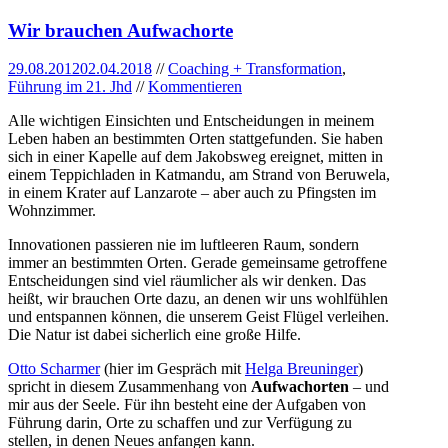
Wir brauchen Aufwachorte
29.08.2012
02.04.2018
//
Coaching + Transformation
,
Führung im 21. Jhd
//
Kommentieren
Alle wichtigen Einsichten und Entscheidungen in meinem
Leben haben an bestimmten Orten stattgefunden. Sie haben
sich in einer Kapelle auf dem Jakobsweg ereignet, mitten in
einem Teppichladen in Katmandu, am Strand von Beruwela,
in einem Krater auf Lanzarote – aber auch zu Pfingsten im
Wohnzimmer.
Innovationen passieren nie im luftleeren Raum, sondern
immer an bestimmten Orten. Gerade gemeinsame getroffene
Entscheidungen sind viel räumlicher als wir denken. Das
heißt, wir brauchen Orte dazu, an denen wir uns wohlfühlen
und entspannen können, die unserem Geist Flügel verleihen.
Die Natur ist dabei sicherlich eine große Hilfe.
Otto Scharmer
(hier im Gespräch mit
Helga Breuninger
)
spricht in diesem Zusammenhang von
Aufwachorten
– und
mir aus der Seele. Für ihn besteht eine der Aufgaben von
Führung darin, Orte zu schaffen und zur Verfügung zu
stellen, in denen Neues anfangen kann.