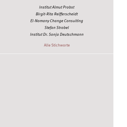
Institut Almut Probst
Birgit-Rita Reifferscheidt
El-Nomany Change Consulting
Stefan Strobel
Institut Dr. Sonja Deutschmann
Alle Stichworte
Twitter
Facebook
Xing
YouTube
Scoop.it
RSS Feed
Christiane Windhausen © 2026
Impressum