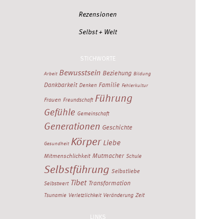
Rezensionen
Selbst + Welt
STICHWORTE
Bewusstsein
Beziehung
Arbeit
Bildung
Dankbarkeit
Familie
Denken
Fehlerkultur
Führung
Frauen
Freundschaft
Gefühle
Gemeinschaft
Generationen
Geschichte
Körper
Liebe
Gesundheit
Mutmacher
Mitmenschlichkeit
Schule
Selbstführung
Selbstliebe
Tibet
Transformation
Selbstwert
Zeit
Tsunamie
Verletzlichkeit
Veränderung
LINKS