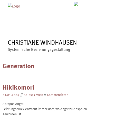
Skip
MENÜ
ÜBER MICH
ANGEBOTE
to
BLOG
VERÖFFENTLICHUNGEN
content
KONTAKT
CHRISTIANE WINDHAUSEN
Systemische Beziehungsgestaltung
Generation
Hikikomori
01.01.2007
//
Selbst + Welt
//
Kommentieren
Apropos Angst:
Leistungsdruck entsteht immer dort, wo Angst zu Anspruch
geworden ist.