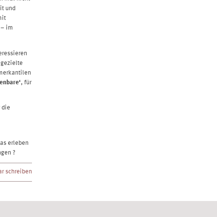
it und
mit
 – im
eressieren
 gezielte
merkantilen
enbare‘
, für
 die
as erleben
ngen ?
r schreiben