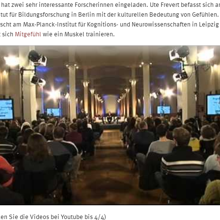
 hat zwei sehr interessante Forscherinnen eingeladen. Ute Frevert befasst sich 
itut für Bildungsforschung in Berlin mit der kulturellen Bedeutung von Gefühlen.
rscht am Max-Planck-Institut für Kognitions- und Neurowissenschaften in Leipzi
t sich
Mitgefühl
wie ein Muskel trainieren.
uen Sie die Videos bei Youtube bis 4/4)