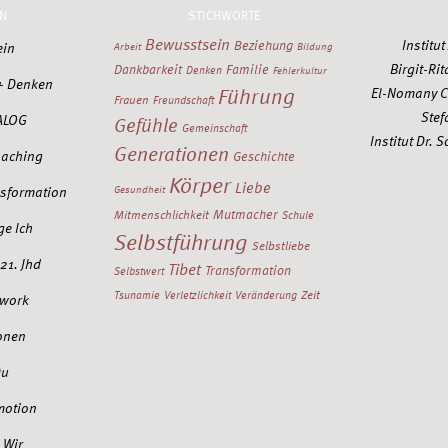
N
STICHWORTE
Bewusstsein
Institu
Beziehung
ein
Arbeit
Bildung
Birgit-Rit
Dankbarkeit
Familie
Denken
Fehlerkultur
+ Denken
Führung
El-Nomany C
Frauen
Freundschaft
Stef
ALOG
Gefühle
Gemeinschaft
Institut Dr.
Generationen
oaching
Geschichte
Körper
Liebe
nsformation
Gesundheit
Mutmacher
Mitmenschlichkeit
Schule
ge Ich
Selbstführung
Selbstliebe
21. Jhd
Tibet
Transformation
Selbstwert
Zeit
Tsunamie
Verletzlichkeit
Veränderung
work
onen
Du
motion
 Wir