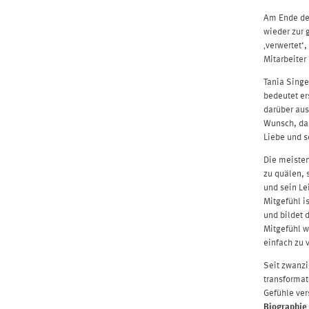
Am Ende der
wieder zur 
‚verwertet‘
Mitarbeiter
Tania Singe
bedeutet er
darüber au
Wunsch, das
Liebe und s
Die meisten
zu quälen, 
und sein Le
Mitgefühl 
und bildet 
Mitgefühl w
einfach zu 
Seit zwanzi
transformat
Gefühle ver
Biographie