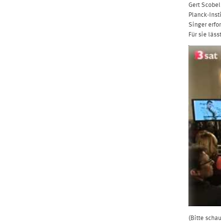
Gert Scobel
Planck-Inst
Singer erfo
Für sie läss
(Bitte scha