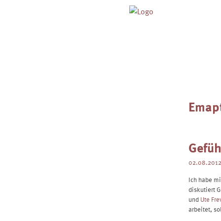
Skip
to
content
Emap
Gefüh
02.08.201
Ich habe mi
diskutiert 
und
Ute Fre
arbeitet, s