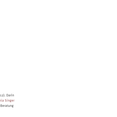
HUNGEN
KONTAKT
2). Darin
nia Singer
r Beratung