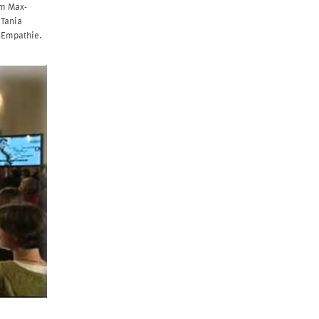
am Max-
 Tania
g Empathie.