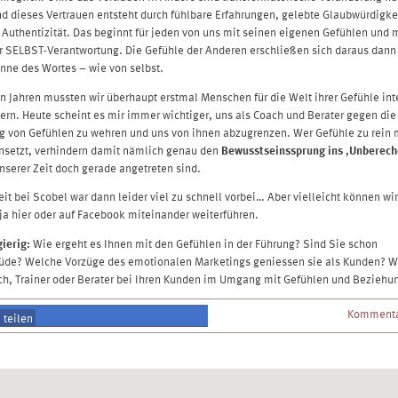
d dieses Vertrauen entsteht durch fühlbare Erfahrungen, gelebte Glaubwürdigke
Authentizität. Das beginnt für jeden von uns mit seinen eigenen Gefühlen und 
 SELBST-Verantwortung. Die Gefühle der Anderen erschließen sich daraus dann
nne des Wortes – wie von selbst.
en Jahren mussten wir überhaupt erstmal Menschen für die Welt ihrer Gefühle int
ern. Heute scheint es mir immer wichtiger, uns als Coach und Berater gegen die
 von Gefühlen zu wehren und uns von ihnen abzugrenzen. Wer Gefühle zu rein 
nsetzt, verhindern damit nämlich genau den
Bewusstseinssprung ins ‚Unberech
unserer Zeit doch gerade angetreten sind.
it bei Scobel war dann leider viel zu schnell vorbei… Aber vielleicht können wir
ja hier oder auf Facebook miteinander weiterführen.
gierig:
Wie ergeht es Ihnen mit den Gefühlen in der Führung? Sind Sie schon
de? Welche Vorzüge des emotionalen Marketings geniessen sie als Kunden? W
ch, Trainer oder Berater bei Ihren Kunden im Umgang mit Gefühlen und Beziehu
Kommenta
teilen
teilen