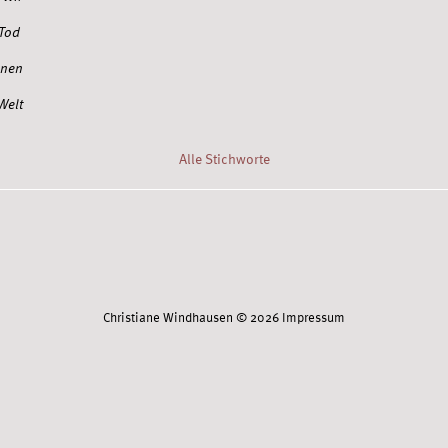
 Tod
onen
Welt
Alle Stichworte
Twitter
Facebook
Xing
YouTube
Scoop.it
Christiane Windhausen © 2026
Impressum