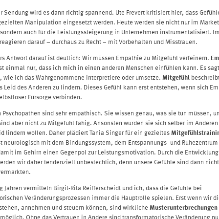
 Sendung wird es dann richtig spannend. Ute Frevert kritisiert hier, dass Gefüh
gezielten Manipulation eingesetzt werden. Heute werden sie nicht nur im Marke
, sondern auch für die Leistungssteigerung in Unternehmen instrumentalisiert. 
 reagieren darauf – durchaus zu Recht – mit Vorbehalten und Misstrauen.
rs Antwort darauf ist deutlich: Wir müssen Empathie zu Mitgefühl verfeinern.
Em
st einmal nur, dass ich mich in einen anderen Menschen einfühlen kann. Es sagt
s, wie ich das Wahrgenommene interpretiere oder umsetze.
Mitgefühl
beschreib
 Leid des Anderen zu lindern. Dieses Gefühl kann erst entstehen, wenn sich Em
elbstloser Fürsorge verbinden.
 Psychopathen sind sehr empathisch. Sie wissen genau, was sie tun müssen, u
sind aber nicht zu Mitgefühl fähig. Ansonsten würden sie sich selber im Anderen
id lindern wollen. Daher plädiert Tania Singer für ein gezieltes
Mitgefühlstraini
ist neurologisch mit dem Bindungssystem, dem Entspannungs- und Ruhezentrum
damit im Gehirn einen Gegenpol zur Leistungsmotivation. Durch die Entwicklung
erden wir daher tendenziell unbestechlich, denn unsere Gefühle sind dann nich
vermarkten.
g Jahren vermitteln Birgit-Rita Reifferscheidt und ich, dass die Gefühle bei
orischen Veränderungsprozessen immer die Hauptrolle spielen. Erst wenn wir d
stehen, annehmen und steuern können, sind wirkliche
Musterunterbrechungen 
möglich. Ohne das Vertrauen in Andere sind transformatorische Veränderung nu