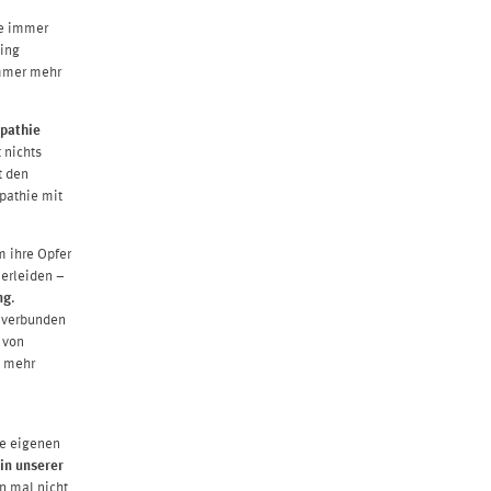
le immer
ting
Immer mehr
pathie
 nichts
t den
pathie mit
m ihre Opfer
 erleiden –
ng
.
 verbunden
 von
t mehr
ie eigenen
in unserer
n mal nicht