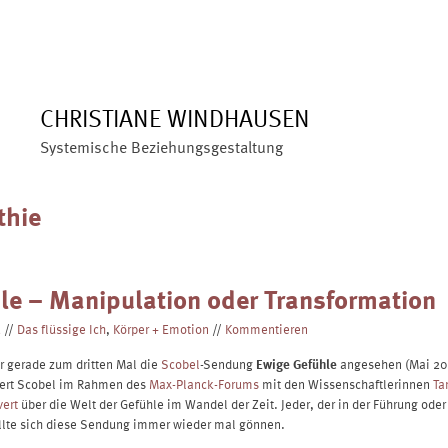
ÜBER MICH
ANGEBOTE
BLOG
VERÖFFENTLIC
CHRISTIANE WINDHAUSEN
Systemische Beziehungsgestaltung
thie
le – Manipulation oder Transformation
2
//
Das flüssige Ich
,
Körper + Emotion
//
Kommentieren
r gerade zum dritten Mal die
Scobel
-Sendung
Ewige Gefühle
angesehen (Mai 201
Gert Scobel im Rahmen des
Max-Planck-Forums
mit den Wissenschaftlerinnen
Ta
vert
über die Welt der Gefühle im Wandel der Zeit. Jeder, der in der Führung ode
ollte sich diese Sendung immer wieder mal gönnen.