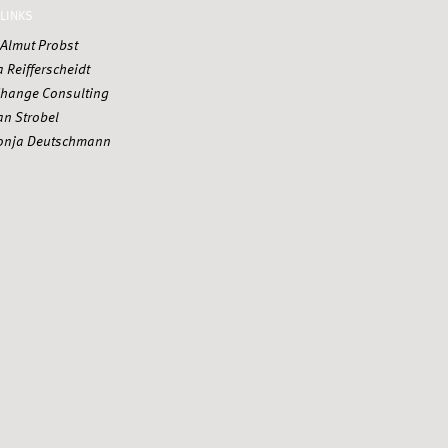
LINKS
t Almut Probst
a Reifferscheidt
hange Consulting
an Strobel
 Sonja Deutschmann