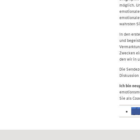
möglich. Un
emotionale 
emotionaler
wahrsten Si
In den erst
und begeist
Vermarktung
Zwecken ei
den wir in 
Die Sendeze
Diskussion 
Ich bin neu
emotionsmü
Sie als Coa