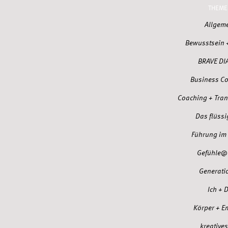
THEME
Allgem
Bewusstsein 
BRAVE DI
Business C
Coaching + Tra
Das flüssi
Führung im 
Gefühle@
Generati
Ich + 
Körper + E
kreatives