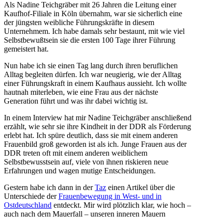
Als Nadine Teichgräber mit 26 Jahren die Leitung einer
Kaufhof-Filiale in Köln übernahm, war sie sicherlich eine
der jüngsten weibliche Führungskräfte in diesem
Unternehmem. Ich habe damals sehr bestaunt, mit wie viel
Selbstbewußtsein sie die ersten 100 Tage ihrer Führung
gemeistert hat.
Nun habe ich sie einen Tag lang durch ihren beruflichen
Alltag begleiten dürfen. Ich war neugierig, wie der Alltag
einer Führungskraft in einem Kaufhaus aussieht. Ich wollte
hautnah miterleben, wie eine Frau aus der nächste
Generation führt und was ihr dabei wichtig ist.
In einem Interview hat mir Nadine Teichgräber anschließend
erzählt, wie sehr sie ihre Kindheit in der DDR als Förderung
erlebt hat. Ich spüre deutlich, dass sie mit einem anderen
Frauenbild groß geworden ist als ich. Junge Frauen aus der
DDR treten oft mit einem anderen weiblichem
Selbstbewusstsein auf, viele von ihnen riskieren neue
Erfahrungen und wagen mutige Entscheidungen.
Gestern habe ich dann in der
Taz
einen Artikel über die
Unterschiede der
Frauenbewegung in West- und in
Ostdeutschland
entdeckt. Mir wird plötzlich klar, wie hoch –
auch nach dem Mauerfall – unseren inneren Mauern