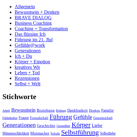
Allgemein
Bewusstsein + Denken
BRAVE DIALOG
Business Coaching
Coaching + Transformation
Das flüssige Ich
Führung im 21. Jhd
Gefühle@work
Generationen
Ich + Du
Körper + Emotion
kreatives Wir
Leben + Tod
Rezensionen
Selbst + Welt
Stichworte
Bewusstsein
Beziehung
Dankbarkeit
Familie
Denken
Arbeit
Bildung
Führung
Gefühle
Frauen
Freundschaft
Gemeinschaft
Fehlerkultur
Körper
Generationen
Liebe
Geschichte
Gesundheit
Selbstführung
Mutmacher
Mitmenschlichkeit
Selbstliebe
Schule