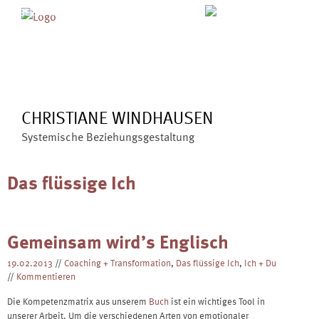
Skip
MENÜ
ÜBER MICH
ANGEBOTE
to
BLOG
VERÖFFENTLICHUNGEN
content
KONTAKT
CHRISTIANE WINDHAUSEN
Systemische Beziehungsgestaltung
Das flüssige Ich
Gemeinsam wird’s Englisch
19.02.2013
//
Coaching + Transformation
,
Das flüssige Ich
,
Ich + Du
//
Kommentieren
Die Kompetenzmatrix aus unserem
Buch
ist ein wichtiges Tool in
unserer Arbeit. Um die verschiedenen Arten von emotionaler