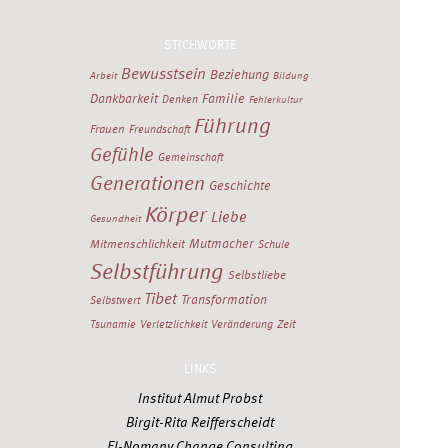
STICHWORTE
Bewusstsein
Beziehung
Arbeit
Bildung
Dankbarkeit
Familie
Denken
Fehlerkultur
Führung
Frauen
Freundschaft
Gefühle
Gemeinschaft
Generationen
Geschichte
Körper
Liebe
Gesundheit
Mutmacher
Mitmenschlichkeit
Schule
Selbstführung
Selbstliebe
Tibet
Transformation
Selbstwert
Zeit
Tsunamie
Verletzlichkeit
Veränderung
LINKS
Institut Almut Probst
Birgit-Rita Reifferscheidt
El-Nomany Change Consulting