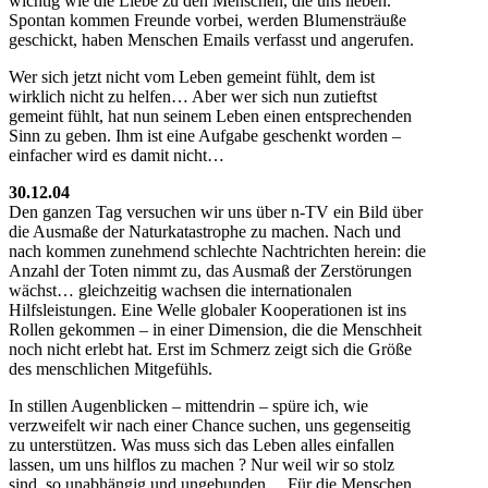
wichtig wie die Liebe zu den Menschen, die uns lieben.
Spontan kommen Freunde vorbei, werden Blumensträuße
geschickt, haben Menschen Emails verfasst und angerufen.
Wer sich jetzt nicht vom Leben gemeint fühlt, dem ist
wirklich nicht zu helfen… Aber wer sich nun zutieftst
gemeint fühlt, hat nun seinem Leben einen entsprechenden
Sinn zu geben. Ihm ist eine Aufgabe geschenkt worden –
einfacher wird es damit nicht…
30.12.04
Den ganzen Tag versuchen wir uns über n-TV ein Bild über
die Ausmaße der Naturkatastrophe zu machen. Nach und
nach kommen zunehmend schlechte Nachtrichten herein: die
Anzahl der Toten nimmt zu, das Ausmaß der Zerstörungen
wächst… gleichzeitig wachsen die internationalen
Hilfsleistungen. Eine Welle globaler Kooperationen ist ins
Rollen gekommen – in einer Dimension, die die Menschheit
noch nicht erlebt hat. Erst im Schmerz zeigt sich die Größe
des menschlichen Mitgefühls.
In stillen Augenblicken – mittendrin – spüre ich, wie
verzweifelt wir nach einer Chance suchen, uns gegenseitig
zu unterstützen. Was muss sich das Leben alles einfallen
lassen, um uns hilflos zu machen ? Nur weil wir so stolz
sind, so unabhängig und ungebunden… Für die Menschen