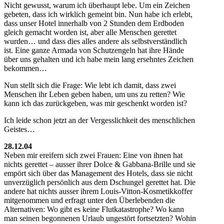
Nicht gewusst, warum ich überhaupt lebe. Um ein Zeichen
gebeten, dass ich wirklich gemeint bin. Nun habe ich erlebt,
dass unser Hotel innerhalb von 2 Stunden dem Erdboden
gleich gemacht worden ist, aber alle Menschen gerettet
wurden… und dass dies alles andere als selbstverständlich
ist. Eine ganze Armada von Schutzengeln hat ihre Hände
über uns gehalten und ich habe mein lang ersehntes Zeichen
bekommen…
Nun stellt sich die Frage: Wie lebt ich damit, dass zwei
Menschen ihr Leben geben haben, um uns zu retten? Wie
kann ich das zurückgeben, was mir geschenkt worden ist?
Ich leide schon jetzt an der Vergesslichkeit des menschlichen
Geistes…
28.12.04
Neben mir ereifern sich zwei Frauen: Eine von ihnen hat
nichts gerettet – ausser ihrer Dolce & Gabbana-Brille und sie
empört sich über das Management des Hotels, dass sie nicht
unverzüglich persönlich aus dem Dschungel gerettet hat. Die
andere hat nichts ausser ihrem Louis-Vitton-Kosmetikkoffer
mitgenommen und erfragt unter den Überlebenden die
Alternativen: Wo gibt es keine Flutkatastrophe? Wo kann
man seinen begonnenen Urlaub ungestört fortsetzten? Wohin