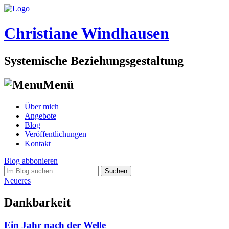
Christiane Windhausen
Systemische Beziehungsgestaltung
Menü
Skip
Über mich
to
Angebote
content
Blog
Veröffentlichungen
Kontakt
Post
Blog abbonieren
Suchen
navigation
nach:
Neueres
Dankbarkeit
Ein Jahr nach der Welle