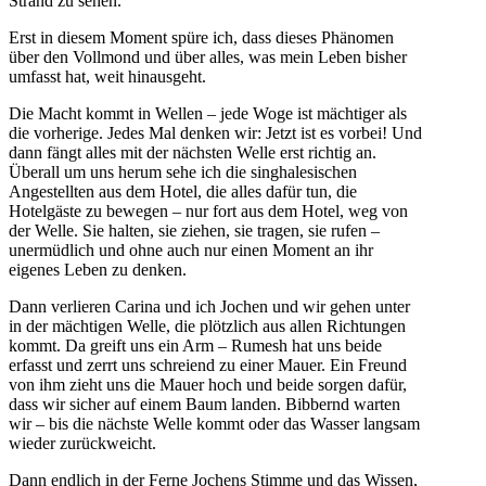
Strand zu sehen.
Erst in diesem Moment spüre ich, dass dieses Phänomen
über den Vollmond und über alles, was mein Leben bisher
umfasst hat, weit hinausgeht.
Die Macht kommt in Wellen – jede Woge ist mächtiger als
die vorherige. Jedes Mal denken wir: Jetzt ist es vorbei! Und
dann fängt alles mit der nächsten Welle erst richtig an.
Überall um uns herum sehe ich die singhalesischen
Angestellten aus dem Hotel, die alles dafür tun, die
Hotelgäste zu bewegen – nur fort aus dem Hotel, weg von
der Welle. Sie halten, sie ziehen, sie tragen, sie rufen –
unermüdlich und ohne auch nur einen Moment an ihr
eigenes Leben zu denken.
Dann verlieren Carina und ich Jochen und wir gehen unter
in der mächtigen Welle, die plötzlich aus allen Richtungen
kommt. Da greift uns ein Arm – Rumesh hat uns beide
erfasst und zerrt uns schreiend zu einer Mauer. Ein Freund
von ihm zieht uns die Mauer hoch und beide sorgen dafür,
dass wir sicher auf einem Baum landen. Bibbernd warten
wir – bis die nächste Welle kommt oder das Wasser langsam
wieder zurückweicht.
Dann endlich in der Ferne Jochens Stimme und das Wissen,