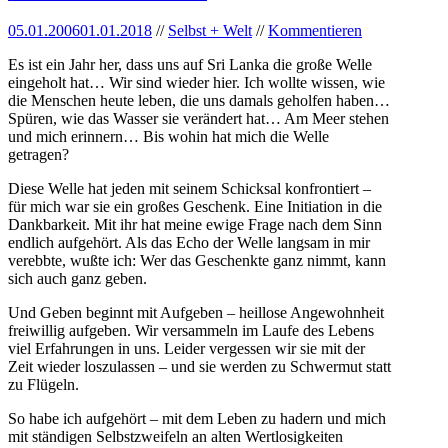
05.01.2006
01.01.2018
//
Selbst + Welt
//
Kommentieren
Es ist ein Jahr her, dass uns auf Sri Lanka die große Welle
eingeholt hat… Wir sind wieder hier. Ich wollte wissen, wie
die Menschen heute leben, die uns damals geholfen haben…
Spüren, wie das Wasser sie verändert hat… Am Meer stehen
und mich erinnern… Bis wohin hat mich die Welle
getragen?
Diese Welle hat jeden mit seinem Schicksal konfrontiert –
für mich war sie ein großes Geschenk. Eine Initiation in die
Dankbarkeit. Mit ihr hat meine ewige Frage nach dem Sinn
endlich aufgehört. Als das Echo der Welle langsam in mir
verebbte, wußte ich: Wer das Geschenkte ganz nimmt, kann
sich auch ganz geben.
Und Geben beginnt mit Aufgeben – heillose Angewohnheit
freiwillig aufgeben. Wir versammeln im Laufe des Lebens
viel Erfahrungen in uns. Leider vergessen wir sie mit der
Zeit wieder loszulassen – und sie werden zu Schwermut statt
zu Flügeln.
So habe ich aufgehört – mit dem Leben zu hadern und mich
mit ständigen Selbstzweifeln an alten Wertlosigkeiten