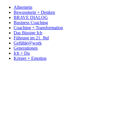
Allgemein
Bewusstsein + Denken
BRAVE DIALOG
Business Coaching
Coaching + Transformation
Das flüssige Ich
Führung im 21. Jhd
Gefühle@work
Generationen
Ich + Du
Körper + Emotion
kreatives Wir
Leben + Tod
Rezensionen
Selbst + Welt
Stichworte
Bewusstsein
Beziehung
Dankbarkeit
Familie
Denken
Arbeit
Bildung
Führung
Gefühle
Frauen
Freundschaft
Gemeinschaft
Fehlerkultur
Körper
Generationen
Liebe
Geschichte
Gesundheit
Selbstführung
Mutmacher
Mitmenschlichkeit
Selbstliebe
Schule