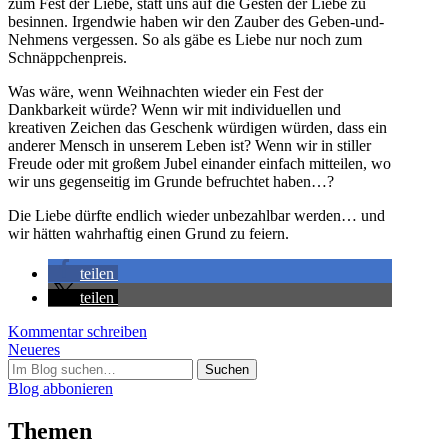
zum Fest der Liebe, statt uns auf die Gesten der Liebe zu
besinnen. Irgendwie haben wir den Zauber des Geben-und-
Nehmens vergessen. So als gäbe es Liebe nur noch zum
Schnäppchenpreis.
Was wäre, wenn Weihnachten wieder ein Fest der
Dankbarkeit würde? Wenn wir mit individuellen und
kreativen Zeichen das Geschenk würdigen würden, dass ein
anderer Mensch in unserem Leben ist? Wenn wir in stiller
Freude oder mit großem Jubel einander einfach mitteilen, wo
wir uns gegenseitig im Grunde befruchtet haben…?
Die Liebe dürfte endlich wieder unbezahlbar werden… und
wir hätten wahrhaftig einen Grund zu feiern.
teilen
teilen
Kommentar schreiben
Post
Neueres
Suchen
navigation
nach:
Blog abbonieren
Themen