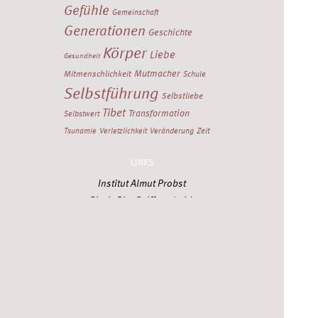
Gefühle
Gemeinschaft
Generationen
Geschichte
Körper
Liebe
Gesundheit
Mutmacher
Mitmenschlichkeit
Schule
Selbstführung
Selbstliebe
Tibet
Transformation
Selbstwert
Zeit
Tsunamie
Verletzlichkeit
Veränderung
LINKS
Institut Almut Probst
Birgit-Rita Reifferscheidt
El-Nomany Change Consulting
Stefan Strobel
Institut Dr. Sonja Deutschmann
Alle Stichworte