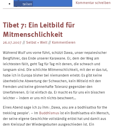
Kommentar schreiben
teilen
teilen
Tibet 7: Ein Leitbild für
Mitmenschlichkeit
26.07.2007
//
Selbst + Welt
//
Kommentieren
Während Wulf uns vorne führt, schützt Dawa, unser nepalesischer
Bergführer, das Ende unserer Karawane. Er, dem der Weg am
leichtesten fällt, geht Tag für Tag mit denen, die schwach und
langsam sind. Die schlichte Mitmenschlichkeit, mit der er das tut,
habe ich in Europa bisher bei niemandem erlebt: Es gibt keine
überhebliche Abwertung der Schwachen, kein Mitleid mit den
Fremden und keine gönnerhafte Toleranz gegenüber den
Unerfahrenen. Er ist einfach da. Er macht es für uns ein bisschen
leichter – indem er uns mit nichts beschwert…
Eines Abend sage ich zu ihm: ‚Dawa, you are a bodhisattva for the
trekking people‘. – Im
Buddhismus
ist ein Bodhisattva ein Mensch,
der seine eigene Geschichte vollständig erlöst hat und damit aus
dem Kreislauf der Wiedergeburten ausgeschieden ist. Ein