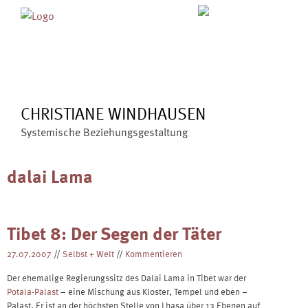
Skip
MENÜ
ÜBER MICH
ANGEBOTE
to
BLOG
VERÖFFENTLICHUNGEN
content
KONTAKT
CHRISTIANE WINDHAUSEN
Systemische Beziehungsgestaltung
dalai Lama
Tibet 8: Der Segen der Täter
27.07.2007
//
Selbst + Welt
//
Kommentieren
Der ehemalige Regierungssitz des Dalai Lama in Tibet war der
Potala-Palast
– eine Mischung aus Kloster, Tempel und eben –
Palast. Er ist an der höchsten Stelle von Lhasa über 13 Ebenen auf