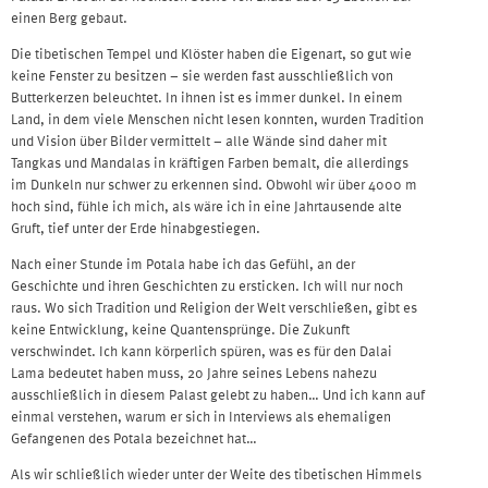
einen Berg gebaut.
Die tibetischen Tempel und Klöster haben die Eigenart, so gut wie
keine Fenster zu besitzen – sie werden fast ausschließlich von
Butterkerzen beleuchtet. In ihnen ist es immer dunkel. In einem
Land, in dem viele Menschen nicht lesen konnten, wurden Tradition
und Vision über Bilder vermittelt – alle Wände sind daher mit
Tangkas und Mandalas in kräftigen Farben bemalt, die allerdings
im Dunkeln nur schwer zu erkennen sind. Obwohl wir über 4000 m
hoch sind, fühle ich mich, als wäre ich in eine Jahrtausende alte
Gruft, tief unter der Erde hinabgestiegen.
Nach einer Stunde im Potala habe ich das Gefühl, an der
Geschichte und ihren Geschichten zu ersticken. Ich will nur noch
raus. Wo sich Tradition und Religion der Welt verschließen, gibt es
keine Entwicklung, keine Quantensprünge. Die Zukunft
verschwindet. Ich kann körperlich spüren, was es für den Dalai
Lama bedeutet haben muss, 20 Jahre seines Lebens nahezu
ausschließlich in diesem Palast gelebt zu haben… Und ich kann auf
einmal verstehen, warum er sich in Interviews als ehemaligen
Gefangenen des Potala bezeichnet hat…
Als wir schließlich wieder unter der Weite des tibetischen Himmels