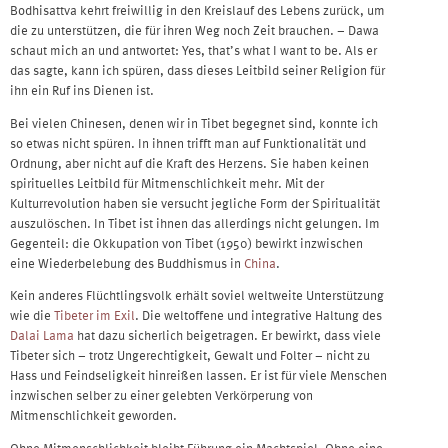
Bodhisattva kehrt freiwillig in den Kreislauf des Lebens zurück, um
die zu unterstützen, die für ihren Weg noch Zeit brauchen. – Dawa
schaut mich an und antwortet: Yes, that’s what I want to be. Als er
das sagte, kann ich spüren, dass dieses Leitbild seiner Religion für
ihn ein Ruf ins Dienen ist.
Bei vielen Chinesen, denen wir in Tibet begegnet sind, konnte ich
so etwas nicht spüren. In ihnen trifft man auf Funktionalität und
Ordnung, aber nicht auf die Kraft des Herzens. Sie haben keinen
spirituelles Leitbild für Mitmenschlichkeit mehr. Mit der
Kulturrevolution haben sie versucht jegliche Form der Spiritualität
auszulöschen. In Tibet ist ihnen das allerdings nicht gelungen. Im
Gegenteil: die Okkupation von Tibet (1950) bewirkt inzwischen
eine Wiederbelebung des Buddhismus in
China
.
Kein anderes Flüchtlingsvolk erhält soviel weltweite Unterstützung
wie die
Tibeter im Exil
. Die weltoffene und integrative Haltung des
Dalai Lama
hat dazu sicherlich beigetragen. Er bewirkt, dass viele
Tibeter sich – trotz Ungerechtigkeit, Gewalt und Folter – nicht zu
Hass und Feindseligkeit hinreißen lassen. Er ist für viele Menschen
inzwischen selber zu einer gelebten Verkörperung von
Mitmenschlichkeit geworden.
Ohne Mitmenschlichkeit bleibt Führung ein Machtspiel. Ohne eine