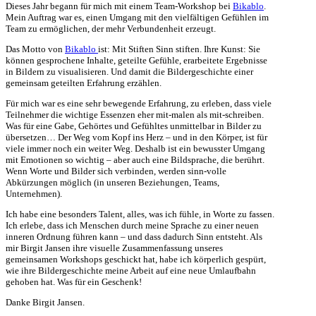
Dieses Jahr begann für mich mit einem Team-Workshop bei
Bikablo
.
Mein Auftrag war es, einen Umgang mit den vielfältigen Gefühlen im
Team zu ermöglichen, der mehr Verbundenheit erzeugt.
Das Motto von
Bikablo
ist: Mit Stiften Sinn stiften. Ihre Kunst: Sie
können gesprochene Inhalte, geteilte Gefühle, erarbeitete Ergebnisse
in Bildern zu visualisieren. Und damit die Bildergeschichte einer
gemeinsam geteilten Erfahrung erzählen.
Für mich war es eine sehr bewegende Erfahrung, zu erleben, dass viele
Teilnehmer die wichtige Essenzen eher mit-malen als mit-schreiben.
Was für eine Gabe, Gehörtes und Gefühltes unmittelbar in Bilder zu
übersetzen… Der Weg vom Kopf ins Herz – und in den Körper, ist für
viele immer noch ein weiter Weg. Deshalb ist ein bewusster Umgang
mit Emotionen so wichtig – aber auch eine Bildsprache, die berührt.
Wenn Worte und Bilder sich verbinden, werden sinn-volle
Abkürzungen möglich (in unseren Beziehungen, Teams,
Unternehmen).
Ich habe eine besonders Talent, alles, was ich fühle, in Worte zu fassen.
Ich erlebe, dass ich Menschen durch meine Sprache zu einer neuen
inneren Ordnung führen kann – und dass dadurch Sinn entsteht. Als
mir Birgit Jansen ihre visuelle Zusammenfassung unseres
gemeinsamen Workshops geschickt hat, habe ich körperlich gespürt,
wie ihre Bildergeschichte meine Arbeit auf eine neue Umlaufbahn
gehoben hat. Was für ein Geschenk!
Danke Birgit Jansen.