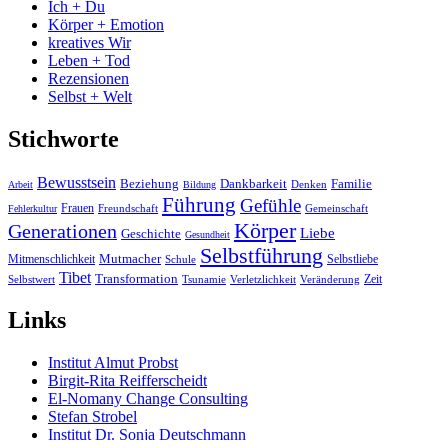
Ich + Du
Körper + Emotion
kreatives Wir
Leben + Tod
Rezensionen
Selbst + Welt
Stichworte
Bewusstsein
Beziehung
Dankbarkeit
Familie
Denken
Arbeit
Bildung
Führung
Gefühle
Frauen
Freundschaft
Gemeinschaft
Fehlerkultur
Körper
Generationen
Liebe
Geschichte
Gesundheit
Selbstführung
Mutmacher
Mitmenschlichkeit
Selbstliebe
Schule
Tibet
Transformation
Zeit
Selbstwert
Tsunamie
Verletzlichkeit
Veränderung
Links
Institut Almut Probst
Birgit-Rita Reifferscheidt
El-Nomany Change Consulting
Stefan Strobel
Institut Dr. Sonja Deutschmann