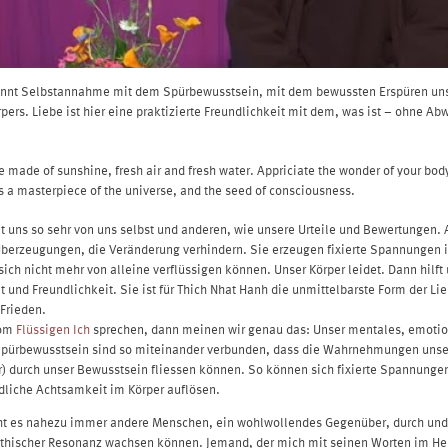
ginnt Selbstannahme mit dem Spürbewusstsein, mit dem bewussten Erspüren un
pers. Liebe ist hier eine praktizierte Freundlichkeit mit dem, was ist – ohne Ab
e made of sunshine, fresh air and fresh water. Appriciate the wonder of your bod
s a masterpiece of the universe, and the seed of consciousness.
nt uns so sehr von uns selbst und anderen, wie unsere Urteile und Bewertungen.
berzeugungen, die Veränderung verhindern. Sie erzeugen fixierte Spannungen 
 sich nicht mehr von alleine verflüssigen können. Unser Körper leidet. Dann hilft 
 und Freundlichkeit. Sie ist für Thich Nhat Hanh die unmittelbarste Form der Li
Frieden.
vom
Flüssigen Ich
sprechen, dann meinen wir genau das: Unser mentales, emoti
 Spürbewusstsein sind so miteinander verbunden, dass die Wahrnehmungen unse
) durch unser Bewusstsein fliessen können. So können sich fixierte Spannunge
dliche Achtsamkeit im Körper auflösen.
ht es nahezu immer andere Menschen, ein wohlwollendes Gegenüber, durch un
athischer Resonanz wachsen können. Jemand, der mich mit seinen Worten im He