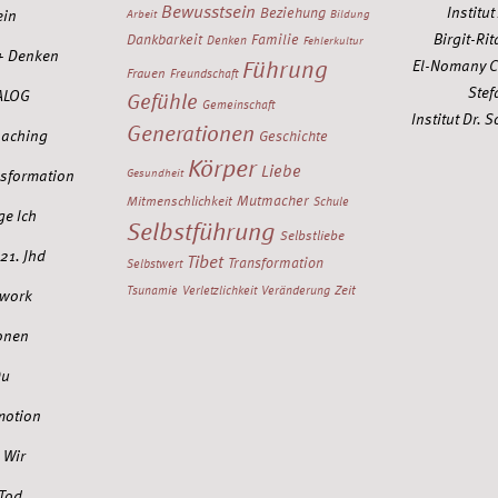
Bewusstsein
Institu
Beziehung
ein
Arbeit
Bildung
Birgit-Rit
Dankbarkeit
Familie
Denken
Fehlerkultur
+ Denken
Führung
El-Nomany C
Frauen
Freundschaft
Stef
ALOG
Gefühle
Gemeinschaft
Institut Dr.
Generationen
oaching
Geschichte
Körper
Liebe
nsformation
Gesundheit
Mutmacher
Mitmenschlichkeit
Schule
ge Ich
Selbstführung
Selbstliebe
21. Jhd
Tibet
Transformation
Selbstwert
Zeit
Tsunamie
Verletzlichkeit
Veränderung
work
onen
Du
motion
 Wir
 Tod