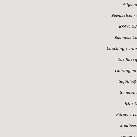
Allgem
Bewusstsein 
BRAVE DI
Business C
Coaching + Tra
Das flüssi
Führung im 
Gefühle@
Generati
Ich + 
Körper + E
kreatives
Leben +