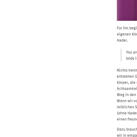
Für ihn be
eigenen Kör
Hader.
You ar
body i
Nichts tren
entstehen Ü
Körper, die
Achtsamkeit
Weg in den 
Wenn wir 
leibliches
(ohne Hader
einen freun
Dazu brauc
wir in emp