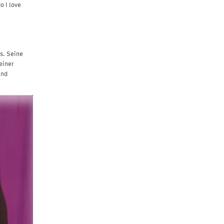
o I love
s. Seine
einer
und