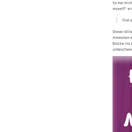
So hat mich
myself?‘ ei
First 
Dieser stil
Antworten e
Brücke ins 
unbeschwer