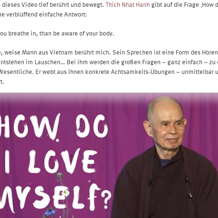
 dieses Video tief berührt und bewegt.
Thich Nhat Hanh
gibt auf die Frage ‚How d
ne verblüffend einfache Antwort:
you breathe in, than be aware of your body.
le, weise Mann aus Vietnam berührt mich. Sein Sprechen ist eine Form des Hören
ntstehen im Lauschen… Bei ihm werden die großen Fragen – ganz einfach – zu 
Wesentliche. Er webt aus ihnen konkrete Achtsamkeits-Übungen – unmittelbar 
t.