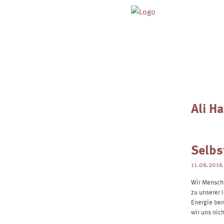
Skip
to
content
Ali H
Selbs
11.06.2016
Wir Mensch
zu unserer 
Energie ber
wir uns nic