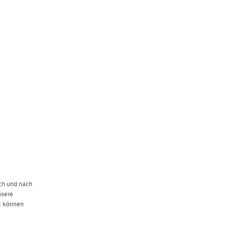
HUNGEN
KONTAKT
ch und nach
nsere
l
können