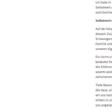
Ich habe in
Selbstwert 
und Unsiche
Selbstvert
Auf der Kör
diesem Zu
Schwangersc
Familie und
unseren ei
Für
Hartmut
bedeutet
R
die Erfahru
sowohl posi
zwischenme
Tiefe Reson
die Haut, s
wir uns nac
mitten in u
uns angesp