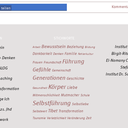
Kommenta
teilen
teilen
N
STICHWORTE
Bewusstsein
Institu
Beziehung
ein
Arbeit
Bildung
Birgit-Rit
Dankbarkeit
Familie
Denken
Fehlerkultur
+ Denken
Führung
El-Nomany C
Frauen
Freundschaft
Stef
ALOG
Gefühle
Gemeinschaft
Institut Dr.
Generationen
oaching
Geschichte
Körper
Liebe
nsformation
Gesundheit
Mutmacher
Mitmenschlichkeit
Schule
ge Ich
Selbstführung
Selbstliebe
21. Jhd
Tibet
Transformation
Selbstwert
Zeit
Tsunamie
Verletzlichkeit
Veränderung
work