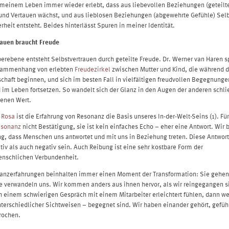
 meinem Leben immer wieder erlebt, dass aus liebevollen Beziehungen (geteilt
und Vertauen wächst, und aus lieblosen Beziehungen (abgewehrte Gefühle) Selb
rheit entsteht. Beides hinterlässt Spuren in meiner Identität.
rauen braucht Freude
perebene entsteht Selbstvertrauen durch geteilte Freude. Dr. Werner van Haren sp
sammenhang von erlebten
Freudezirkel
zwischen Mutter und Kind, die während d
haft beginnen, und sich im besten Fall in vielfältigen freudvollen Begegnungen
 im Leben fortsetzen. So wandelt sich der Glanz in den Augen der anderen schli
genen Wert.
 Rosa
ist die Erfahrung von Resonanz die Basis unseres In-der-Welt-Seins (1). Für
esonanz
nicht Bestätigung, sie ist kein einfaches Echo – eher eine Antwort. Wir
ng, dass Menschen uns antwortet und mit uns in Beziehung treten. Diese Antwo
tiv als auch negativ sein. Auch Reibung ist eine sehr kostbare Form der
nschlichen Verbundenheit.
anzerfahrungen beinhalten immer einen Moment der Transformation: Sie gehen
ie verwandeln uns. Wir kommen anders aus ihnen hervor, als wir reingegangen 
h einem schwierigen Gespräch mit einem Mitarbeiter erleichtert fühlen, dann we
nterschiedlicher Sichtweisen – begegnet sind. Wir haben einander gehört, gefühl
rochen.