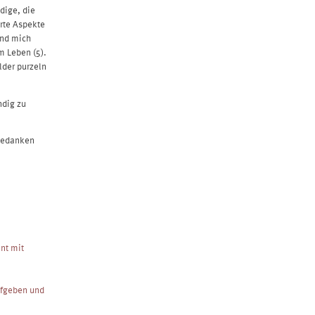
dige, die
rte Aspekte
und mich
m Leben (5).
lder purzeln
ndig zu
 Gedanken
nnt mit
ufgeben und