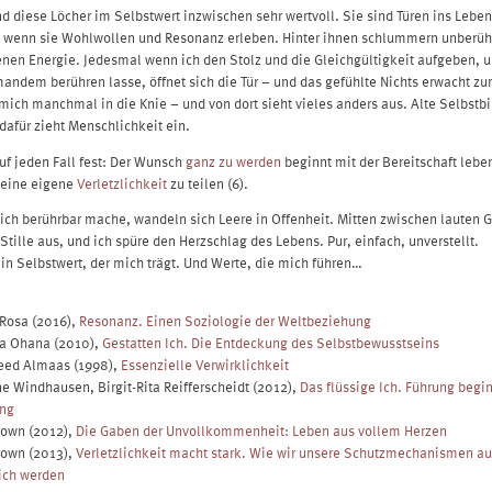
nd diese Löcher im Selbstwert inzwischen sehr wertvoll. Sie sind Türen ins Leben
, wenn sie Wohlwollen und Resonanz erleben. Hinter ihnen schlummern unberüh
nen Energie. Jedesmal wenn ich den Stolz und die Gleichgültigkeit aufgeben, 
mandem berühren lasse, öffnet sich die Tür – und das gefühlte Nichts erwacht zu
mich manchmal in die Knie – und von dort sieht vieles anders aus. Alte Selbstbi
dafür zieht Menschlichkeit ein.
auf jeden Fall fest: Der Wunsch
ganz zu werden
beginnt mit der Bereitschaft lebe
meine eigene
Verletzlichkeit
zu teilen (6).
ch berührbar mache, wandeln sich Leere in Offenheit. Mitten zwischen lauten
 Stille aus, und ich spüre den Herzschlag des Lebens. Pur, einfach, unverstellt.
in Selbstwert, der mich trägt. Und Werte, die mich führen…
 Rosa (2016),
Resonanz. Einen Soziologie der Weltbeziehung
na Ohana (2010),
Gestatten Ich. Die Entdeckung des Selbstbewusstseins
meed Almaas (1998),
Essenzielle Verwirklichkeit
ane Windhausen, Birgit-Rita Reifferscheidt (2012),
Das flüssige Ich. Führung begi
ung
rown (2012),
Die Gaben der Unvollkommenheit: Leben aus vollem Herzen
rown (2013),
Verletzlichkeit macht stark. Wie wir unsere Schutzmechanismen a
eich werden