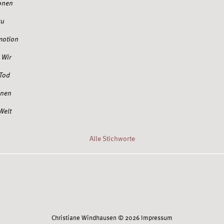
onen
Du
motion
 Wir
 Tod
onen
Welt
Alle Stichworte
Twitter
Facebook
Xing
YouTube
Scoop.it
Christiane Windhausen © 2026
Impressum