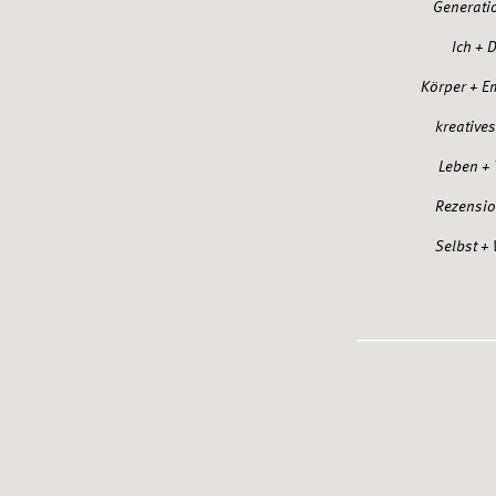
Generati
Ich + 
Körper + E
kreatives
Leben +
Rezensi
Selbst + 