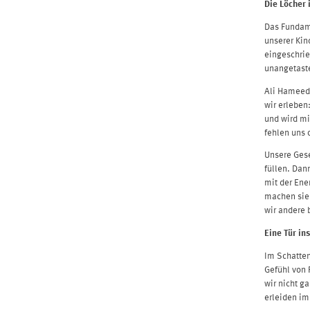
Die Löcher 
Das Fundame
unserer Kin
eingeschrie
unangetaste
Ali Hameed 
wir erleben:
und wird mi
fehlen uns 
Unsere Gese
füllen. Dan
mit der Ene
machen sie 
wir andere 
Eine Tür in
Im Schatten
Gefühl von 
wir nicht g
erleiden im