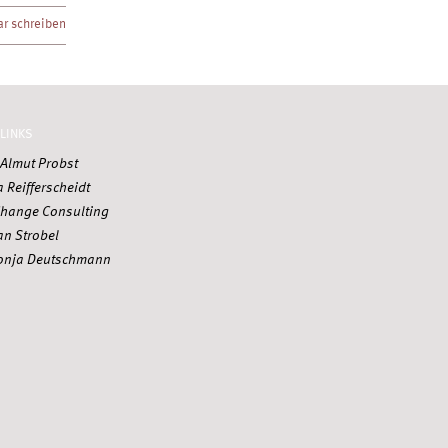
r schreiben
LINKS
t Almut Probst
a Reifferscheidt
hange Consulting
an Strobel
 Sonja Deutschmann