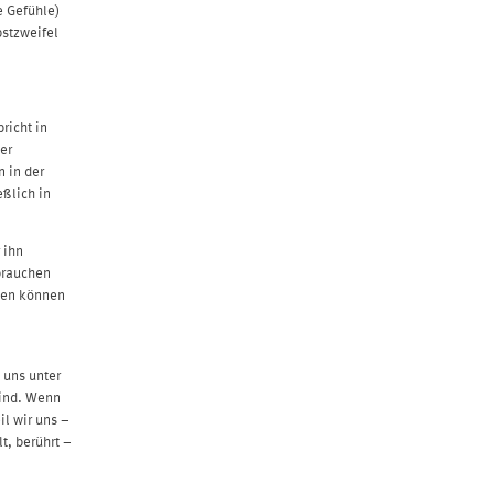
e Gefühle)
stzweifel
richt in
er
 in der
eßlich in
 ihn
 brauchen
rten können
 uns unter
sind. Wenn
il wir uns –
t, berührt –