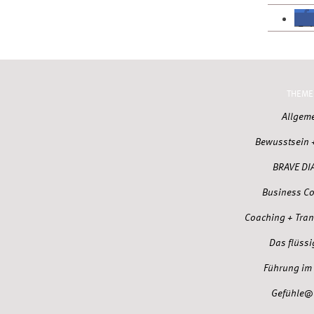
THEME
Allgem
Bewusstsein 
BRAVE DI
Business C
Coaching + Tra
Das flüssi
Führung im 
Gefühle@