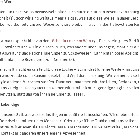
im Wert
nt für unser Selbstbewusstsein bildet sich durch die frühen Resonanzerfahrung
dheit (2), doch wir sind weitaus mehr als das, was auf diese Weise in unser Selb
ben wurde. Teile unserer Wesensenergie bleiben – auch in den liebevollsten Fa
t.
Almaas spricht hier von den
Löcher in unserem Wert
(3). Das ist ein gutes Bild 
 Plötzlich fallen wir in ein Loch. Alles, was andere über uns sagen, stößt hier au
t Abwertung und Rationalisierungen zurückgewiesen. Gar nicht in böser Absicht 
oft einfach die Rezeptoren zum Nehmen (4).
llschaft macht es uns leicht, diese Löcher – zumindest für eine Weile – mit Ers
n wird Freude durch Konsum ersetzt, und Wert durch Leistung. Wir können diese 
rgie anderen Menschen stopfen. Dann vereinnahmen wir ihre Ideen, Gedanken, 
uns zu eigen. Doch glücklich werden wir damit nicht. Zugehörigkeit gibt es nich
benutzen, statt uns von ihnen berühren zu lassen.
s Lebendige
 unseres Selbstbewusstseins liegen unberührte Landschaften. Wir erleben sie al
Fremdsein – mitten unter Menschen. Oder als gefühlte Taubheit mit uns selber –
anz da. Wir erleben sie als Nichts, als Niemandsland, als Selbstzweifel, als Sch
 Kontakt mit anderen unsere eigene Abwesenheit.