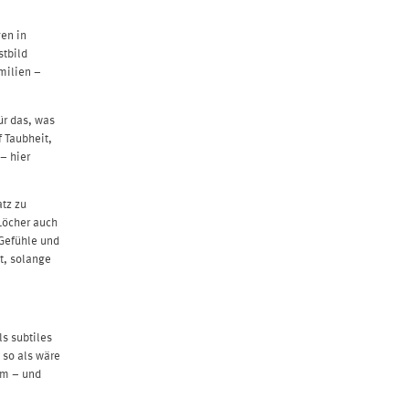
en in
stbild
milien –
für das, was
f Taubheit,
– hier
atz zu
Löcher auch
Gefühle und
t, solange
s subtiles
 so als wäre
am – und