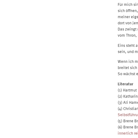
Für mich si
sich öffnen
meiner eige
dort von je
Das zwingt 
vom Thron, 
Eins steht 
sein, und 
Wenn ich mi
breitet sich
So wächst e
Literatur
(1) Hartmut
(2) Kathari
(3) Ali Ha
(4) Christi
Selbstführ
(5) Brene B
(6) Brene B
innerlich r