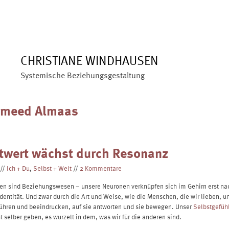
ÜBER MICH
ANGEBOTE
BLOG
VERÖFFENTLIC
CHRISTIANE WINDHAUSEN
Systemische Beziehungsgestaltung
ameed Almaas
twert wächst durch Resonanz
//
Ich + Du
,
Selbst + Welt
//
2 Kommentare
en sind Beziehungswesen – unsere Neuronen verknüpfen sich im Gehirn erst na
Identität. Und zwar durch die Art und Weise, wie die Menschen, die wir lieben, u
ühren und beeindrucken, auf sie antworten und sie bewegen. Unser
Selbstgefüh
ht selber geben, es wurzelt in dem, was wir für die anderen sind.